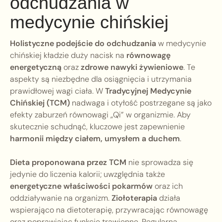
odchudzania w
medycynie chińskiej
Holistyczne podejście do odchudzania
w medycynie
chińskiej kładzie duży nacisk na
równowagę
energetyczną
oraz
zdrowe nawyki żywieniowe
. Te
aspekty są niezbędne dla osiągnięcia i utrzymania
prawidłowej wagi ciała. W
Tradycyjnej Medycynie
Chińskiej (TCM)
nadwaga i otyłość postrzegane są jako
efekty zaburzeń równowagi „Qi” w organizmie. Aby
skutecznie schudnąć, kluczowe jest zapewnienie
harmonii między ciałem, umysłem a duchem
.
Dieta proponowana przez TCM
nie sprowadza się
jedynie do liczenia kalorii; uwzględnia także
energetyczne właściwości pokarmów
oraz ich
oddziaływanie na organizm.
Ziołoterapia
działa
wspierająco na dietoterapię, przywracając równowagę
oraz poprawiając funkcje trawienne. Regularna