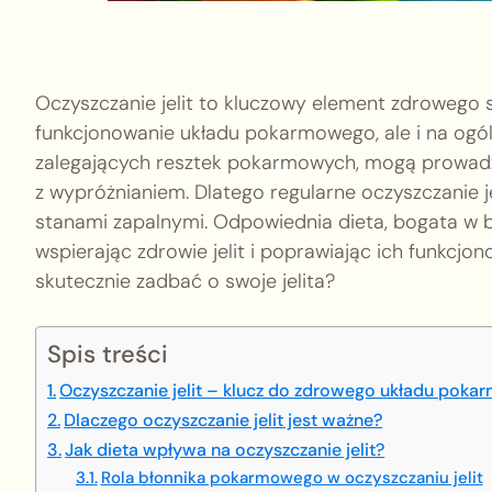
Oczyszczanie jelit to kluczowy element zdrowego s
funkcjonowanie układu pokarmowego, ale i na ogól
zalegających resztek pokarmowych, mogą prowadzi
z wypróżnianiem. Dlatego regularne oczyszczanie j
stanami zapalnymi. Odpowiednia dieta, bogata w b
wspierając zdrowie jelit i poprawiając ich funkcj
skutecznie zadbać o swoje jelita?
Spis treści
Oczyszczanie jelit – klucz do zdrowego układu pok
Dlaczego oczyszczanie jelit jest ważne?
Jak dieta wpływa na oczyszczanie jelit?
Rola błonnika pokarmowego w oczyszczaniu jelit