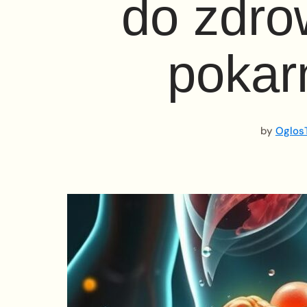
do zdro
poka
by
OglosT