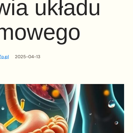
wia układu
rmowego
o.pl
2025-04-13