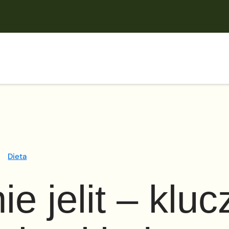
Dieta
e jelit – kluc