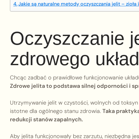
Jakie są naturalne metody oczyszczania jelit – zioła
Oczyszczanie je
zdrowego ukła
Chcąc zadbać o prawidłowe funkcjonowanie układu 
Zdrowe jelita to podstawa silnej odporności i 
Utrzymywanie jelit w czystości, wolnych od toksyn
istotne dla ogólnego stanu zdrowia.
Taka praktyk
redukcji stanów zapalnych.
Aby jelita funkcjonowały bez zarzutu, niezbędna je