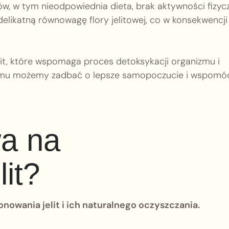
ów, w tym nieodpowiednia dieta, brak aktywności fizyc
elikatną równowagę flory jelitowej, co w konsekwencji
lit, które wspomaga proces detoksykacji organizmu i
temu możemy zadbać o lepsze samopoczucie i wspomó
wa na
it?
owania jelit i ich naturalnego oczyszczania.