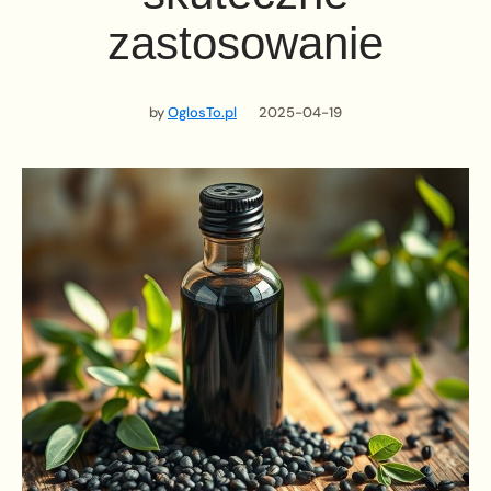
zastosowanie
by
OglosTo.pl
2025-04-19