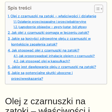
Spis treści
Olej z czarnuszki na zatoki – właściwości i działanie
Działanie przeciwzapalne i przeciwbakteryjne
Łagodzenie objawów – gęsty katar, ból głowy
Jak olej z czarnuszki pomaga w leczeniu zatok?
Jakie są korzyści zdrowotne oleju z czarnuszki w
kontekście zapalenia zatok?
Jak stosować olej z czarnuszki na zatoki?
Jak przeprowadzać inhalacje olejem z czarnuszki?
Jak stosować olej w kapsułkach?
Jakie jest dawkowanie oleju z czarnuszki na zatoki?
Jakie są potencjalne skutki uboczne i
przeciwwskazania?
Olej z czarnuszki na
zatoki – właściwości i