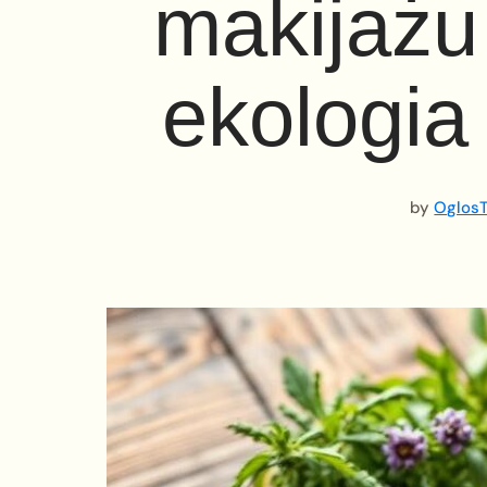
makijażu 
ekologia
by
OglosT