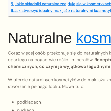
Jakie składniki naturalne znajdują się w kosmetykac
Jak stworzyć idealny makijaż z naturalnymi kosmet
Naturalne
kosm
Coraz więcej osób przekonuje się do naturalnych 
opartego na bogactwie roślin i minerałów.
Receptu
chemicznych, co czyni je wyjątkowo łagodnymi d
W ofercie naturalnych kosmetyków do makijażu zn
stworzenie pełnego looku. Mowa tu o:
podkładach,
pudrach,