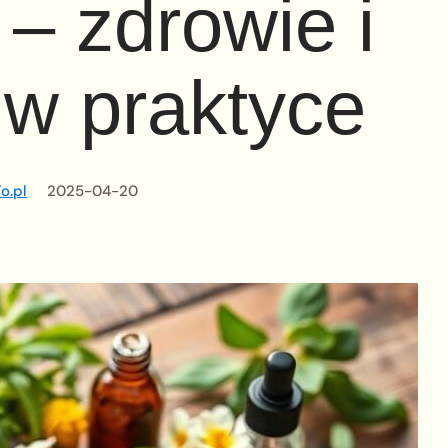
– zdrowie i
 w praktyce
o.pl
2025-04-20