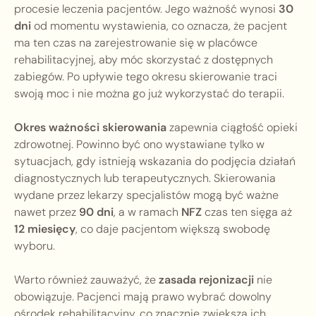
procesie leczenia pacjentów. Jego ważność wynosi
30
dni
od momentu wystawienia, co oznacza, że pacjent
ma ten czas na zarejestrowanie się w placówce
rehabilitacyjnej, aby móc skorzystać z dostępnych
zabiegów. Po upływie tego okresu skierowanie traci
swoją moc i nie można go już wykorzystać do terapii.
Okres ważności skierowania
zapewnia ciągłość opieki
zdrowotnej. Powinno być ono wystawiane tylko w
sytuacjach, gdy istnieją wskazania do podjęcia działań
diagnostycznych lub terapeutycznych. Skierowania
wydane przez lekarzy specjalistów mogą być ważne
nawet przez
90 dni
, a w ramach
NFZ
czas ten sięga aż
12 miesięcy
, co daje pacjentom większą swobodę
wyboru.
Warto również zauważyć, że
zasada rejonizacji
nie
obowiązuje. Pacjenci mają prawo wybrać dowolny
ośrodek rehabilitacyjny, co znacznie zwiększa ich