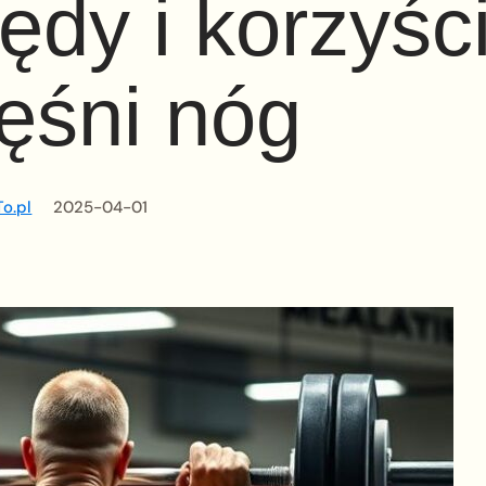
łędy i korzyśc
ęśni nóg
o.pl
2025-04-01