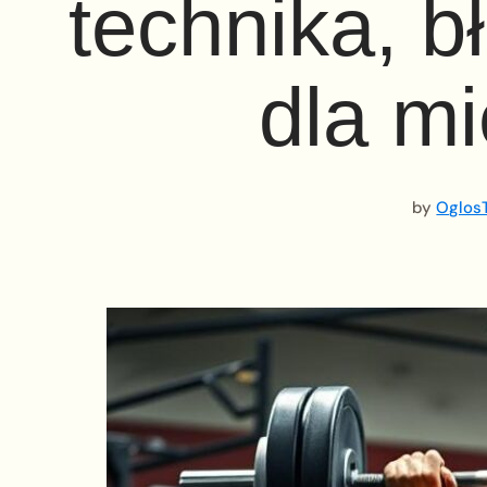
technika, b
dla mi
by
OglosT