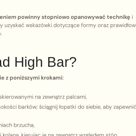
czeniem powinny stopniowo opanowywać technikę
i
 by uzyskać wskazówki dotyczące formy oraz prawidło
.
ad High Bar?
ie z poniższymi krokami:
 skierowanymi na zewnątrz palcami,
kości barków; ściągnij łopatki do siebie, aby zapewni
niach brzucha,
j kolana, kierując je na zewnątrz względem stóp,