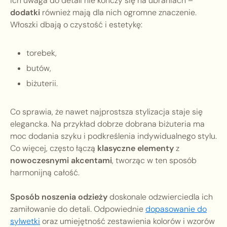
Ich uwaga do detali nie kończy się na ubraniach –
dodatki
również mają dla nich ogromne znaczenie.
Włoszki dbają o czystość i estetykę:
torebek,
butów,
biżuterii.
Co sprawia, że nawet najprostsza stylizacja staje się
elegancka. Na przykład dobrze dobrana biżuteria ma
moc dodania szyku i podkreślenia indywidualnego stylu.
Co więcej, często łączą
klasyczne elementy
z
nowoczesnymi akcentami
, tworząc w ten sposób
harmonijną całość.
Sposób noszenia odzieży
doskonale odzwierciedla ich
zamiłowanie do detali. Odpowiednie
dopasowanie do
sylwetki
oraz umiejętność zestawienia kolorów i wzorów