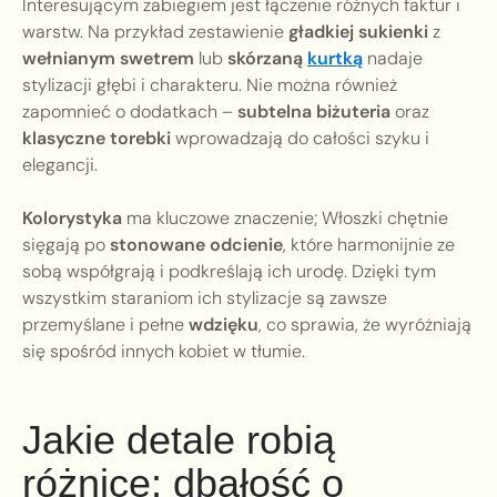
Interesującym zabiegiem jest łączenie różnych faktur i
warstw. Na przykład zestawienie
gładkiej sukienki
z
wełnianym swetrem
lub
skórzaną
kurtką
nadaje
stylizacji głębi i charakteru. Nie można również
zapomnieć o dodatkach –
subtelna biżuteria
oraz
klasyczne torebki
wprowadzają do całości szyku i
elegancji.
Kolorystyka
ma kluczowe znaczenie; Włoszki chętnie
sięgają po
stonowane odcienie
, które harmonijnie ze
sobą współgrają i podkreślają ich urodę. Dzięki tym
wszystkim staraniom ich stylizacje są zawsze
przemyślane i pełne
wdzięku
, co sprawia, że wyróżniają
się spośród innych kobiet w tłumie.
Jakie detale robią
różnicę: dbałość o