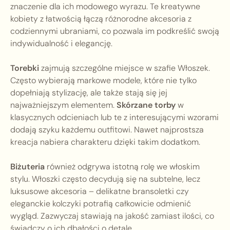
znaczenie dla ich modowego wyrazu. Te kreatywne
kobiety z łatwością łączą różnorodne akcesoria z
codziennymi ubraniami, co pozwala im podkreślić swoją
indywidualność i elegancję.
Torebki
zajmują szczególne miejsce w szafie Włoszek.
Często wybierają markowe modele, które nie tylko
dopełniają stylizację, ale także stają się jej
najważniejszym elementem.
Skórzane torby
w
klasycznych odcieniach lub te z interesującymi wzorami
dodają szyku każdemu outfitowi. Nawet najprostsza
kreacja nabiera charakteru dzięki takim dodatkom.
Biżuteria
również odgrywa istotną rolę we włoskim
stylu. Włoszki często decydują się na subtelne, lecz
luksusowe akcesoria – delikatne bransoletki czy
eleganckie kolczyki potrafią całkowicie odmienić
wygląd. Zazwyczaj stawiają na jakość zamiast ilości, co
świadczy o ich dbałości o detale.