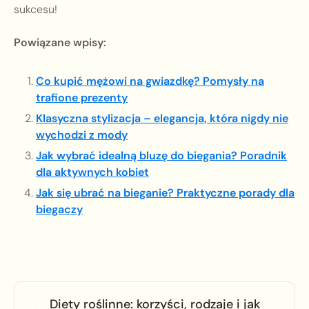
sukcesu!
Powiązane wpisy:
Co kupić mężowi na gwiazdkę? Pomysły na
trafione prezenty
Klasyczna stylizacja – elegancja, która nigdy nie
wychodzi z mody
Jak wybrać idealną bluzę do biegania? Poradnik
dla aktywnych kobiet
Jak się ubrać na bieganie? Praktyczne porady dla
biegaczy
Diety roślinne: korzyści, rodzaje i jak