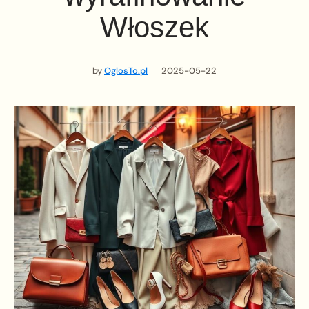
Włoszek
by
OglosTo.pl
2025-05-22