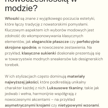
modzie?
Włoszki
są znane z wyjątkowego poczucia estetyki,
które łączy tradycję z nowatorskimi pomysłami.
Kluczowym aspektem ich wyborów modowych jest
zdolność do wkomponowywania klasycznych
elementów, jak
eleganckie płaszcze
czy
perfekcyjnie
skrojone spodnie
, w nowoczesne zestawienia. Na
przykład,
klasyczne sukienki
doskonale prezentują się
w towarzystwie modnych sneakersów lub designerskich
torebek.
W ich stylizacjach często dominują
materiały
najwyższej jakości
, które podkreślają unikalny
charakter każdej z nich.
Luksusowe tkaniny
, takie jak
jedwab i wełna, harmonijnie współgrają z
nowoczesnymi akcentami – na przykład
asymetrycznymi krojami
czy
nietypowymi wzorami
.