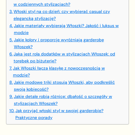
w codziennych stylizacjach?
Włoski styl na co dzień: czy wybierać casual czy
elegancką stylizację?
Jakie materiały wybierają Włoszki? Jakość i luksus w
modzie
Jakie kolory i proporcje wyróżniają garderobę
Włoszek?
Jaka jest rola dodatków w stylizacjach Włoszek: od
torebek po biżuterię?
Jak Włoszki łączą klasykę z nowoczesnością w
modzie?
Jakie modowe triki stosują Włoszki, aby podkreślić
swoją kobiecość?
Jakie detale robią różnicę: dbałość o szczegóły w
stylizacjach Włoszek?
Jak przyjąć włoski styl w swojej garderobie?
Praktyczne porady