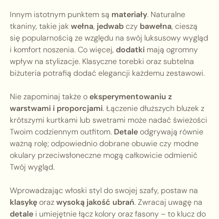
Innym istotnym punktem są
materiały
. Naturalne
tkaniny, takie jak
wełna
,
jedwab
czy
bawełna
, cieszą
się popularnością ze względu na swój luksusowy wygląd
i komfort noszenia. Co więcej,
dodatki
mają ogromny
wpływ na stylizacje. Klasyczne torebki oraz subtelna
biżuteria potrafią dodać elegancji każdemu zestawowi.
Nie zapominaj także o
eksperymentowaniu z
warstwami i proporcjami
. Łączenie dłuższych bluzek z
krótszymi kurtkami lub swetrami może nadać świeżości
Twoim codziennym outfitom.
Detale
odgrywają równie
ważną rolę; odpowiednio dobrane obuwie czy modne
okulary przeciwsłoneczne mogą całkowicie odmienić
Twój wygląd.
Wprowadzając włoski styl do swojej szafy, postaw na
klasykę
oraz
wysoką jakość ubrań
. Zwracaj uwagę na
detale
i umiejętnie łącz kolory oraz fasony – to klucz do