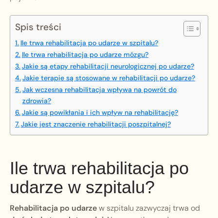
Spis treści
Ile trwa rehabilitacja po udarze w szpitalu?
Ile trwa rehabilitacja po udarze mózgu?
Jakie są etapy rehabilitacji neurologicznej po udarze?
Jakie terapie są stosowane w rehabilitacji po udarze?
Jak wczesna rehabilitacja wpływa na powrót do
zdrowia?
Jakie są powikłania i ich wpływ na rehabilitację?
Jakie jest znaczenie rehabilitacji poszpitalnej?
Ile trwa rehabilitacja po
udarze w szpitalu?
Rehabilitacja po udarze
w szpitalu zazwyczaj trwa od