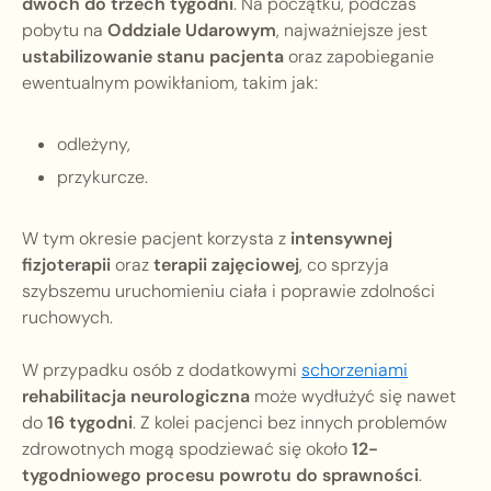
dwóch do trzech tygodni
. Na początku, podczas
pobytu na
Oddziale Udarowym
, najważniejsze jest
ustabilizowanie stanu pacjenta
oraz zapobieganie
ewentualnym powikłaniom, takim jak:
odleżyny,
przykurcze.
W tym okresie pacjent korzysta z
intensywnej
fizjoterapii
oraz
terapii zajęciowej
, co sprzyja
szybszemu uruchomieniu ciała i poprawie zdolności
ruchowych.
W przypadku osób z dodatkowymi
schorzeniami
rehabilitacja neurologiczna
może wydłużyć się nawet
do
16 tygodni
. Z kolei pacjenci bez innych problemów
zdrowotnych mogą spodziewać się około
12-
tygodniowego procesu powrotu do sprawności
.