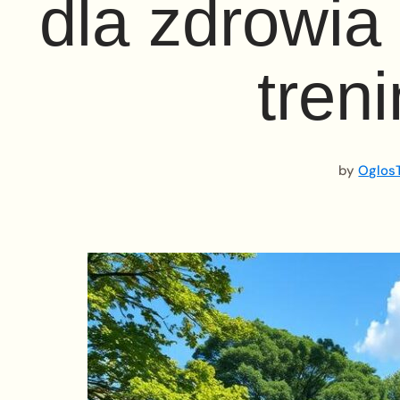
dla zdrowia
tren
by
OglosT