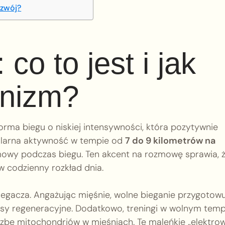
ozwój?
co to jest i jak
anizm?
forma biegu o niskiej intensywności, która pozytywnie
gularna aktywność w tempie od
7 do 9 kilometrów na
wy podczas biegu. Ten akcent na rozmowę sprawia, 
 codzienny rozkład dnia.
egacza. Angażując mięśnie, wolne bieganie przygotowu
esy regeneracyjne. Dodatkowo, treningi w wolnym temp
iczbę mitochondriów w mięśniach. Te maleńkie „elektrow