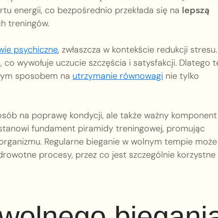
u energii, co bezpośrednio przekłada się na
lepszą
h treningów.
wie psychiczne
, zwłaszcza w kontekście redukcji stresu.
n
, co wywołuje uczucie szczęścia i satysfakcji. Dlatego t
nałym sposobem na
utrzymanie równowagi
nie tylko
posób na poprawę kondycji, ale także ważny komponent
i, stanowi fundament piramidy treningowej, promując
i organizmu. Regularne bieganie w wolnym tempie może
rowotne procesy, przez co jest szczególnie korzystne 
 wolnego biegani