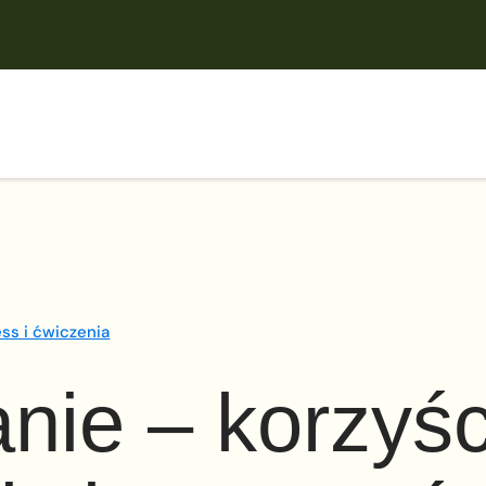
ess i ćwiczenia
nie – korzyśc