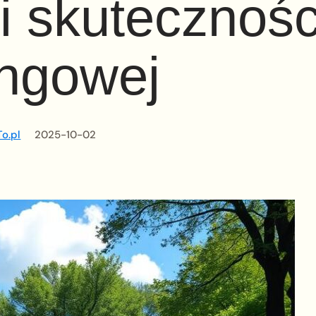
 i skutecznośc
ingowej
o.pl
2025-10-02