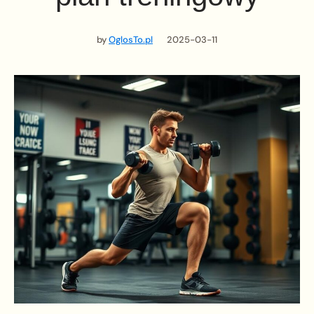
by
OglosTo.pl
2025-03-11