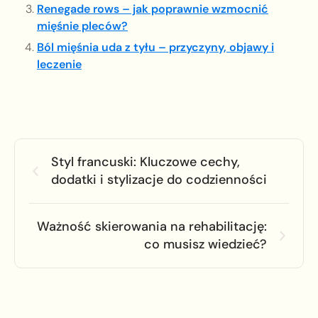
Renegade rows – jak poprawnie wzmocnić
mięśnie pleców?
Ból mięśnia uda z tyłu – przyczyny, objawy i
leczenie
Styl francuski: Kluczowe cechy,
dodatki i stylizacje do codzienności
Ważność skierowania na rehabilitację:
co musisz wiedzieć?