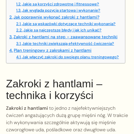
Jakie są korzyści zdrowotne i fitnessowe?
Jak wygląda pozycja startowa i wykonanie?
Jak poprawnie wykonać zakroki z hantlami?
Jakie są wskazówki dotyczące techniki wykonania?
Jakie są najczęstsze błędy i jak ich unikać?
Zakroki z hantlami na step – zaawansowane techniki
Jakie techniki zwiększają efektywność ćwiczenia?
Plan treningowy z zakrokami z hantlami
Jak włączyć zakroki do swojego planu treningowego?
Zakroki z hantlami –
technika i korzyści
Zakroki z hantlami
to jedno z najefektywniejszych
ćwiczeń angażujących dużą grupę mięśni nóg. W trakcie
ich wykonywania szczególnie aktywują się mięśnie
czworogłowe uda, pośladkowe oraz dwugłowe uda.