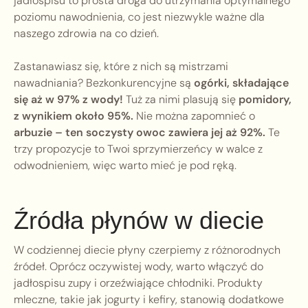
jadłospisu to prosta droga do utrzymania optymalnego
poziomu nawodnienia, co jest niezwykle ważne dla
naszego zdrowia na co dzień.
Zastanawiasz się, które z nich są mistrzami
nawadniania? Bezkonkurencyjne są
ogórki, składające
się aż w 97% z wody!
Tuż za nimi plasują się
pomidory,
z wynikiem około 95%.
Nie można zapomnieć o
arbuzie – ten soczysty owoc zawiera jej aż 92%.
Te
trzy propozycje to Twoi sprzymierzeńcy w walce z
odwodnieniem, więc warto mieć je pod ręką.
Źródła płynów w diecie
W codziennej diecie płyny czerpiemy z różnorodnych
źródeł. Oprócz oczywistej wody, warto włączyć do
jadłospisu zupy i orzeźwiające chłodniki. Produkty
mleczne, takie jak jogurty i kefiry, stanowią dodatkowe