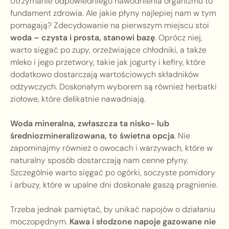
Utrzymanie odpowiedniego nawodnienia organizmu to
fundament zdrowia. Ale jakie płyny najlepiej nam w tym
pomagają? Zdecydowanie na pierwszym miejscu stoi
woda – czysta i prosta, stanowi bazę
. Oprócz niej,
warto sięgać po zupy, orzeźwiające chłodniki, a także
mleko i jego przetwory, takie jak jogurty i kefiry, które
dodatkowo dostarczają wartościowych składników
odżywczych. Doskonałym wyborem są również herbatki
ziołowe, które delikatnie nawadniają.
Woda mineralna, zwłaszcza ta nisko- lub
średniozmineralizowana, to świetna opcja
. Nie
zapominajmy również o owocach i warzywach, które w
naturalny sposób dostarczają nam cenne płyny.
Szczególnie warto sięgać po ogórki, soczyste pomidory
i arbuzy, które w upalne dni doskonale gaszą pragnienie.
Trzeba jednak pamiętać, by unikać napojów o działaniu
moczopędnym.
Kawa i słodzone napoje gazowane nie