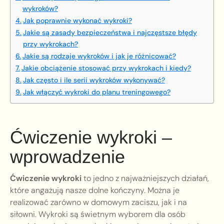
wykroków?
Jak poprawnie wykonać wykroki?
Jakie są zasady bezpieczeństwa i najczęstsze błędy
przy wykrokach?
Jakie są rodzaje wykroków i jak je różnicować?
Jakie obciążenie stosować przy wykrokach i kiedy?
Jak często i ile serii wykroków wykonywać?
Jak włączyć wykroki do planu treningowego?
Ćwiczenie wykroki –
wprowadzenie
Ćwiczenie wykroki
to jedno z najważniejszych działań,
które angażują nasze dolne kończyny. Można je
realizować zarówno w domowym zaciszu, jak i na
siłowni. Wykroki są świetnym wyborem dla osób