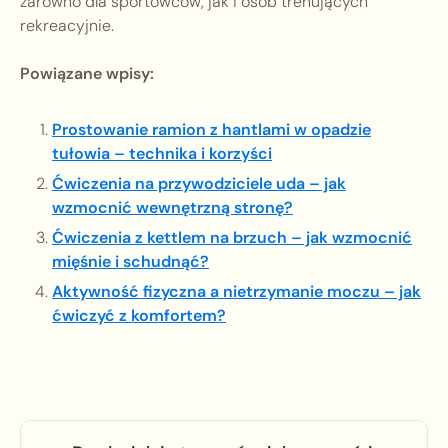
zarówno dla sportowców, jak i osób trenujących
rekreacyjnie.
Powiązane wpisy:
Prostowanie ramion z hantlami w opadzie
tułowia – technika i korzyści
Ćwiczenia na przywodziciele uda – jak
wzmocnić wewnętrzną stronę?
Ćwiczenia z kettlem na brzuch – jak wzmocnić
mięśnie i schudnąć?
Aktywność fizyczna a nietrzymanie moczu – jak
ćwiczyć z komfortem?