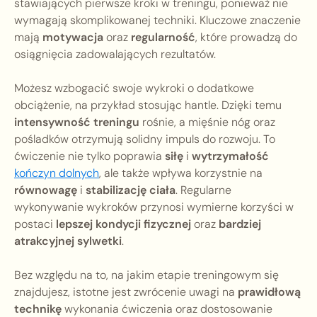
stawiających pierwsze kroki w treningu, ponieważ nie
wymagają skomplikowanej techniki. Kluczowe znaczenie
mają
motywacja
oraz
regularność
, które prowadzą do
osiągnięcia zadowalających rezultatów.
Możesz wzbogacić swoje wykroki o dodatkowe
obciążenie, na przykład stosując hantle. Dzięki temu
intensywność treningu
rośnie, a mięśnie nóg oraz
pośladków otrzymują solidny impuls do rozwoju. To
ćwiczenie nie tylko poprawia
siłę
i
wytrzymałość
kończyn dolnych
, ale także wpływa korzystnie na
równowagę
i
stabilizację ciała
. Regularne
wykonywanie wykroków przynosi wymierne korzyści w
postaci
lepszej kondycji fizycznej
oraz
bardziej
atrakcyjnej sylwetki
.
Bez względu na to, na jakim etapie treningowym się
znajdujesz, istotne jest zwrócenie uwagi na
prawidłową
technikę
wykonania ćwiczenia oraz dostosowanie