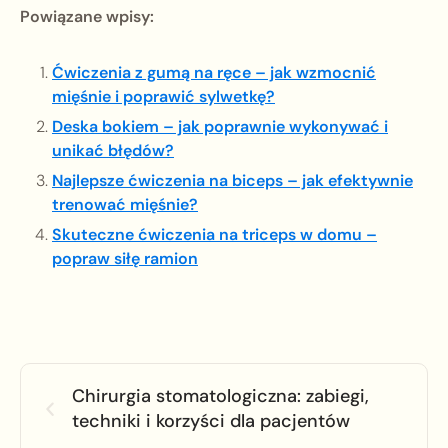
Powiązane wpisy:
Ćwiczenia z gumą na ręce – jak wzmocnić
mięśnie i poprawić sylwetkę?
Deska bokiem – jak poprawnie wykonywać i
unikać błędów?
Najlepsze ćwiczenia na biceps – jak efektywnie
trenować mięśnie?
Skuteczne ćwiczenia na triceps w domu –
popraw siłę ramion
Chirurgia stomatologiczna: zabiegi,
techniki i korzyści dla pacjentów