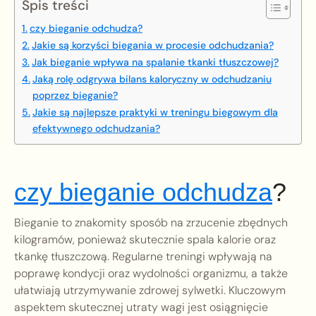
Spis treści
czy bieganie odchudza?
Jakie są korzyści biegania w procesie odchudzania?
Jak bieganie wpływa na spalanie tkanki tłuszczowej?
Jaką rolę odgrywa bilans kaloryczny w odchudzaniu
poprzez bieganie?
Jakie są najlepsze praktyki w treningu biegowym dla
efektywnego odchudzania?
czy bieganie odchudza
?
Bieganie to znakomity sposób na zrzucenie zbędnych
kilogramów, ponieważ skutecznie spala kalorie oraz
tkankę tłuszczową. Regularne treningi wpływają na
poprawę kondycji oraz wydolności organizmu, a także
ułatwiają utrzymywanie zdrowej sylwetki. Kluczowym
aspektem skutecznej utraty wagi jest osiągnięcie