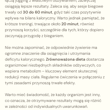
łączą jogging z właściwym odżywianiem, zazwyczaj
osiągają lepsze rezultaty. Zaleca się, aby sesje biegowe
trwały od
30 do 60 minut
, gdyż taki czas pozytywnie
wpływa na bilans kaloryczny. Warto jednak pamiętać, że
krótsze treningi, trwające około
20 minut
, również
przynoszą korzyści, szczególnie dla tych, którzy dopiero
zaczynają przygodę z bieganiem.
Nie można zapominać, że odpowiednie żywienie ma
ogromne znaczenie dla osiągnięcia i utrzymania
deficytu kalorycznego.
Zrównoważona dieta
dostarcza
organizmowi niezbędnych składników odżywczych, co
wspiera metabolizm – kluczowy element skutecznej
redukcji masy ciała. Regularne ćwiczenia w połączeniu z
tymi zasadami przynoszą trwałe efekty.
Warto mieć świadomość, że każdy organizm jest inny,
co oznacza, że otrzymywane rezultaty mogą się różnić
w zależności od indywidualnych uwarunkowań.