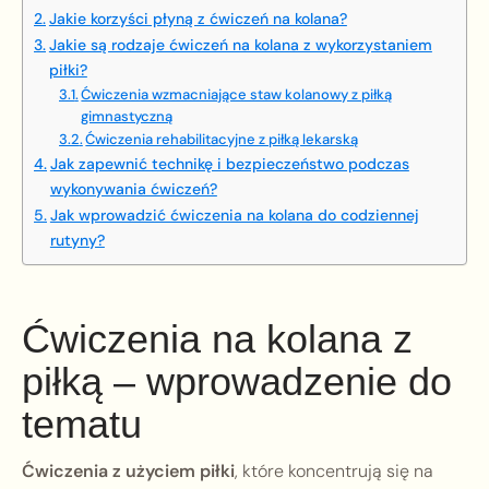
Jakie korzyści płyną z ćwiczeń na kolana?
Jakie są rodzaje ćwiczeń na kolana z wykorzystaniem
piłki?
Ćwiczenia wzmacniające staw kolanowy z piłką
gimnastyczną
Ćwiczenia rehabilitacyjne z piłką lekarską
Jak zapewnić technikę i bezpieczeństwo podczas
wykonywania ćwiczeń?
Jak wprowadzić ćwiczenia na kolana do codziennej
rutyny?
Ćwiczenia na kolana z
piłką – wprowadzenie do
tematu
Ćwiczenia z użyciem piłki
, które koncentrują się na