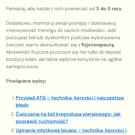
Pamiętaj, aby każde z nich powtarzać od
3 do 5 razy
.
Dodatkowo, monitoruj swoje postępy i dostosowuj
intensywność treningu do swoich możliwości. Jeśli
poczujesz ból lub dyskomfort podczas wykonywania
ćwiczeń, warto skonsultować się z
fizjoterapeutą
.
Aktywność fizyczna przyczyni się nie tylko do lepszej
kondycji kolan, ale także wpłynie korzystnie na ogólne
samopoczucie.
Powiązane wpisy:
Przysiad ATG – technika, korzyści i najczęstsze
błędy
Ćwiczenia na ból kręgosłupa piersiowego: Jak
poprawić ruchomość?
Uginanie młotkowe biceps – technika, korzyści i