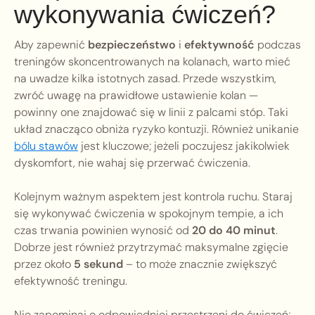
wykonywania ćwiczeń?
Aby zapewnić
bezpieczeństwo
i
efektywność
podczas
treningów skoncentrowanych na kolanach, warto mieć
na uwadze kilka istotnych zasad. Przede wszystkim,
zwróć uwagę na prawidłowe ustawienie kolan —
powinny one znajdować się w linii z palcami stóp. Taki
układ znacząco obniża ryzyko kontuzji. Również unikanie
bólu stawów
jest kluczowe; jeżeli poczujesz jakikolwiek
dyskomfort, nie wahaj się przerwać ćwiczenia.
Kolejnym ważnym aspektem jest kontrola ruchu. Staraj
się wykonywać ćwiczenia w spokojnym tempie, a ich
czas trwania powinien wynosić od
20 do 40 minut
.
Dobrze jest również przytrzymać maksymalne zgięcie
przez około
5 sekund
– to może znacznie zwiększyć
efektywność treningu.
Nie zapominaj o odpowiedniej przestrzeni do ćwiczeń;