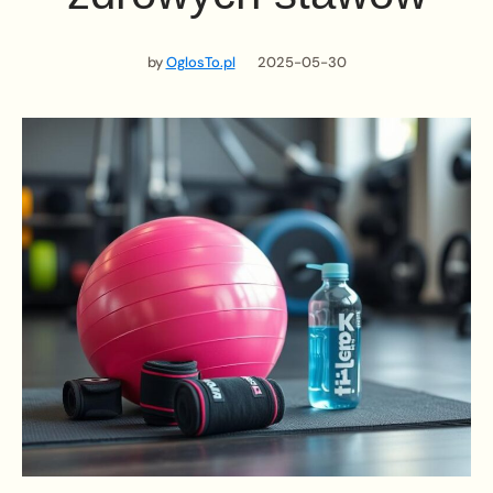
by
OglosTo.pl
2025-05-30