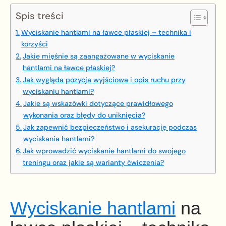
Spis treści
Wyciskanie hantlami na ławce płaskiej – technika i
korzyści
Jakie mięśnie są zaangażowane w wyciskanie
hantlami na ławce płaskiej?
Jak wygląda pozycja wyjściowa i opis ruchu przy
wyciskaniu hantlami?
Jakie są wskazówki dotyczące prawidłowego
wykonania oraz błędy do uniknięcia?
Jak zapewnić bezpieczeństwo i asekurację podczas
wyciskania hantlami?
Jak wprowadzić wyciskanie hantlami do swojego
treningu oraz jakie są warianty ćwiczenia?
Wyciskanie hantlami
na