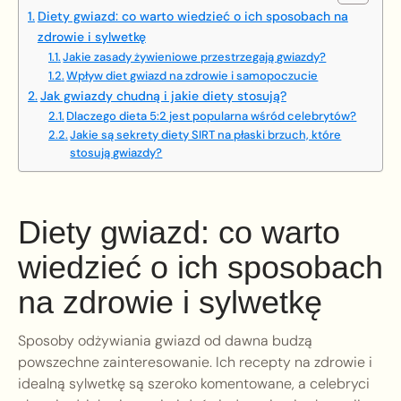
Diety gwiazd: co warto wiedzieć o ich sposobach na
zdrowie i sylwetkę
Jakie zasady żywieniowe przestrzegają gwiazdy?
Wpływ diet gwiazd na zdrowie i samopoczucie
Jak gwiazdy chudną i jakie diety stosują?
Dlaczego dieta 5:2 jest popularna wśród celebrytów?
Jakie są sekrety diety SIRT na płaski brzuch, które
stosują gwiazdy?
Diety gwiazd: co warto
wiedzieć o ich sposobach
na zdrowie i sylwetkę
Sposoby odżywiania gwiazd od dawna budzą
powszechne zainteresowanie. Ich recepty na zdrowie i
idealną sylwetkę są szeroko komentowane, a celebryci