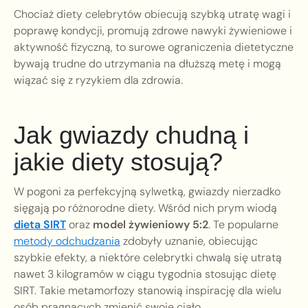
Chociaż diety celebrytów obiecują szybką utratę wagi i
poprawę kondycji, promują zdrowe nawyki żywieniowe i
aktywność fizyczną, to surowe ograniczenia dietetyczne
bywają trudne do utrzymania na dłuższą metę i mogą
wiązać się z ryzykiem dla zdrowia.
Jak gwiazdy chudną i
jakie diety stosują?
W pogoni za perfekcyjną sylwetką, gwiazdy nierzadko
sięgają po różnorodne diety. Wśród nich prym wiodą
dieta SIRT
oraz
model żywieniowy 5:2
. Te popularne
metody odchudzania
zdobyły uznanie, obiecując
szybkie efekty, a niektóre celebrytki chwalą się utratą
nawet 3 kilogramów w ciągu tygodnia stosując dietę
SIRT. Takie metamorfozy stanowią inspirację dla wielu
osób pragnących zmienić swoje ciało.