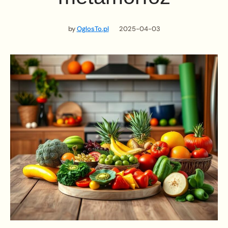
by
OglosTo.pl
2025-04-03