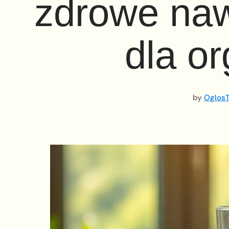
zdrowe nawy
dla o
by
OglosT