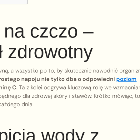
na czczo –
ł zdrowotny
ryną, a wszystko po to, by skutecznie nawodnić organiz
rostego napoju nie tylko dba o odpowiedni
poziom
minę C.
Ta z kolei odgrywa kluczową rolę we wzmacnia
będnego dla zdrowej skóry i stawów. Krótko mówiąc, t
każdego dnia.
 picia wody z