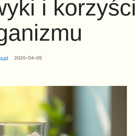
ki i korzyśc
rganizmu
o.pl
2025-04-05