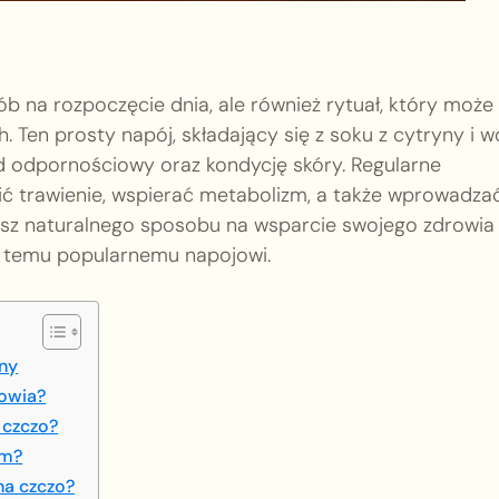
b na rozpoczęcie dnia, ale również rytuał, który może
 Ten prosty napój, składający się z soku z cytryny i w
ad odpornościowy oraz kondycję skóry. Regularne
ć trawienie, wspierać metabolizm, a także wprowadza
asz naturalnego sposobu na wsparcie swojego zdrowia 
ej temu popularnemu napojowi.
tny
rowia?
 czczo?
zm?
na czczo?