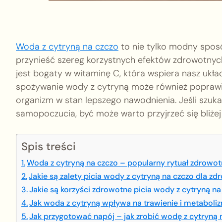
Woda z cytryną na czczo
to nie tylko modny sposó
przynieść szereg korzystnych efektów zdrowotnych.
jest bogaty w witaminę C, która wspiera nasz ukł
spożywanie wody z cytryną może również poprawi
organizm w stan lepszego nawodnienia. Jeśli szuk
samopoczucia, być może warto przyjrzeć się bliż
Spis treści
Woda z cytryną na czczo – popularny rytuał zdrowo
Jakie są zalety picia wody z cytryną na czczo dla zd
Jakie są korzyści zdrowotne picia wody z cytryną na
Jak woda z cytryną wpływa na trawienie i metaboli
Jak przygotować napój – jak zrobić wodę z cytryną 