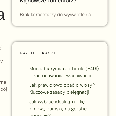
Najnowsze komentarze
a
Brak komentarzy do wyświetlenia.
j
NAJCIEKAWSZE
wy
Monostearynian sorbitolu (E491)
– zastosowania i właściwości
yna
Jak prawidłowo dbać o włosy?
apój
Kluczowe zasady pielęgnacji
c
Jak wybrać idealną kurtkę
zimową damską na górskie
wyprawy?