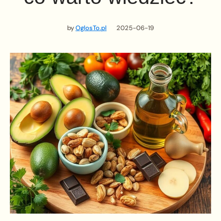
by
OglosTo.pl
2025-06-19