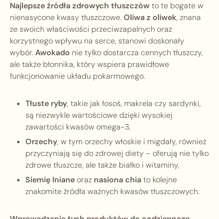
Najlepsze źródła zdrowych tłuszczów
to te bogate w
nienasycone kwasy tłuszczowe.
Oliwa z oliwek
, znana
ze swoich właściwości przeciwzapalnych oraz
korzystnego wpływu na serce, stanowi doskonały
wybór.
Awokado
nie tylko dostarcza cennych tłuszczy,
ale także błonnika, który wspiera prawidłowe
funkcjonowanie układu pokarmowego.
Tłuste ryby
, takie jak łosoś, makrela czy sardynki,
są niezwykle wartościowe dzięki wysokiej
zawartości kwasów omega-3,
Orzechy
, w tym orzechy włoskie i migdały, również
przyczyniają się do zdrowej diety – oferują nie tylko
zdrowe tłuszcze, ale także białko i witaminy,
Siemię lniane
oraz
nasiona chia
to kolejne
znakomite źródła ważnych kwasów tłuszczowych.
Wprowadzenie tych produktów do codziennego