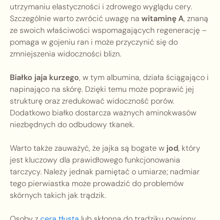
utrzymaniu elastyczności i zdrowego wyglądu cery.
Szczególnie warto zwrócić uwagę na
witaminę A
, znaną
ze swoich właściwości wspomagających regenerację –
pomaga w gojeniu ran i może przyczynić się do
zmniejszenia widoczności blizn.
Białko jaja kurzego
, w tym albumina, działa ściągająco i
napinająco na skórę. Dzięki temu może poprawić jej
strukturę oraz zredukować widoczność porów.
Dodatkowo białko dostarcza ważnych aminokwasów
niezbędnych do odbudowy tkanek.
Warto także zauważyć, że jajka są bogate w
jod
, który
jest kluczowy dla prawidłowego funkcjonowania
tarczycy. Należy jednak pamiętać o umiarze; nadmiar
tego pierwiastka może prowadzić do problemów
skórnych takich jak trądzik.
Osoby z
cerą tłustą
lub skłonną do trądziku powinny