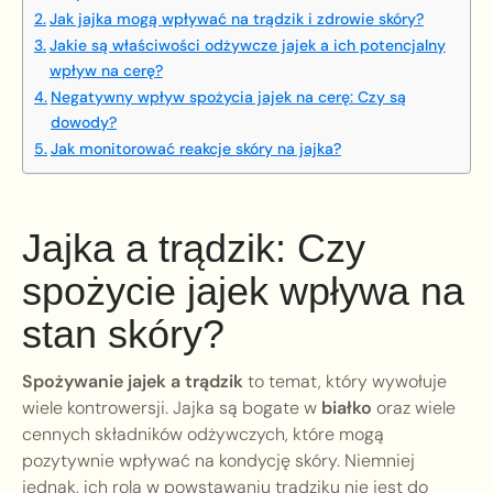
Jak jajka mogą wpływać na trądzik i zdrowie skóry?
Jakie są właściwości odżywcze jajek a ich potencjalny
wpływ na cerę?
Negatywny wpływ spożycia jajek na cerę: Czy są
dowody?
Jak monitorować reakcje skóry na jajka?
Jajka a trądzik: Czy
spożycie jajek wpływa na
stan skóry?
Spożywanie jajek a trądzik
to temat, który wywołuje
wiele kontrowersji. Jajka są bogate w
białko
oraz wiele
cennych składników odżywczych, które mogą
pozytywnie wpływać na kondycję skóry. Niemniej
jednak, ich rola w powstawaniu trądziku nie jest do