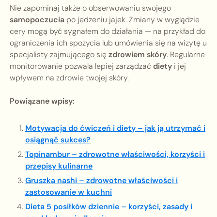
Nie zapominaj także o obserwowaniu swojego
samopoczucia
po jedzeniu jajek. Zmiany w wyglądzie
cery mogą być sygnałem do działania — na przykład do
ograniczenia ich spożycia lub umówienia się na wizytę u
specjalisty zajmującego się
zdrowiem skóry
. Regularne
monitorowanie pozwala lepiej zarządzać
diety
i jej
wpływem na zdrowie twojej skóry.
Powiązane wpisy:
Motywacja do ćwiczeń i diety – jak ją utrzymać i
osiągnąć sukces?
Topinambur – zdrowotne właściwości, korzyści i
przepisy kulinarne
Gruszka nashi – zdrowotne właściwości i
zastosowanie w kuchni
Dieta 5 posiłków dziennie – korzyści, zasady i