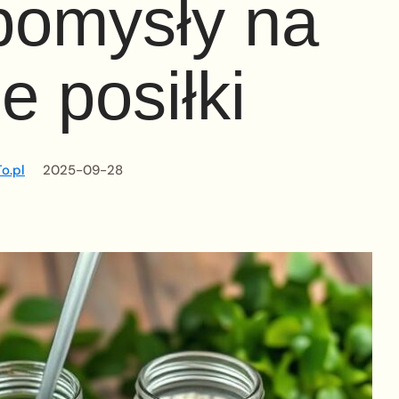
pomysły na
e posiłki
o.pl
2025-09-28