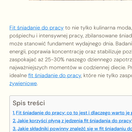
Fit śniadanie do pracy
to nie tylko kulinarna moda
pośpiechu i intensywnej pracy, zbilansowane śnia
może stanowić fundament wydajnego dnia. Badania
energii, poprawia koncentrację oraz stabilizuje po
zaspokajać aż 25-30% naszego dziennego zapotrz
najważniejszych momentów w codziennej diecie. Prz
idealne
fit śniadanie do pracy
, które nie tylko za
żywieniowe
.
Spis treści
Fit śniadanie do pracy: co to jest i dlaczego warto j
Jakie korzyści płyną z jedzenia fit śniadania do pracy
Jakie składniki powinny znaleźć się w fit śniadaniu d