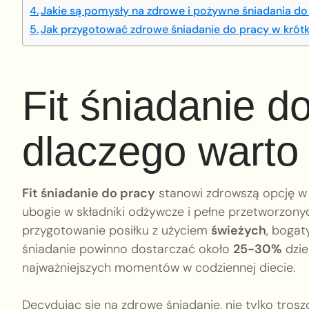
Jakie są pomysły na zdrowe i pożywne śniadania do
Jak przygotować zdrowe śniadanie do pracy w krótk
Fit śniadanie do
dlaczego warto
Fit śniadanie do pracy
stanowi zdrowszą opcję w 
ubogie w składniki odżywcze i pełne przetworzonyc
przygotowanie posiłku z użyciem
świeżych
, boga
śniadanie powinno dostarczać około
25-30%
dzie
najważniejszych momentów w codziennej diecie.
Decydując się na zdrowe śniadanie, nie tylko trosz