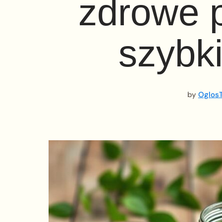
zdrowe 
szybki
by
OglosT