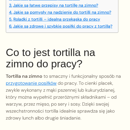
Jakie są łatwe przepisy na tortillę na zimno?
Jakie są pomysły na nadzienie do tortilli na zimno?
Roladki z tortilli – idealna przekąska do pracy
Jakie są zdrowe i szybkie posiłki do pracy z tortillą?
Co to jest tortilla na
zimno do pracy?
Tortilla na zimno
to smaczny i funkcjonalny sposób na
przygotowanie posiłków
do pracy. To cienki placek,
zwykle wykonany z mąki pszennej lub kukurydzianej,
który można wypełnić przeróżnymi składnikami – od
warzyw, przez mięso, po sery i sosy. Dzięki swojej
wszechstronności tortilla idealnie sprawdza się jako
zdrowy lunch albo drugie śniadanie.