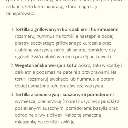
na lunch. Oto kilka inspiracji, które mogą Cię
zainspirować:
Tortilla z grillowanym kurczakiem i hummusem
:
rozsmaruj hummus na tortilli, a następnie dodaj
plastry soczystego grillowanego kurczaka oraz
ulubione warzywa, takie jak sałata, pomidory czy
ogórek. Zwiń całość w rulon i pokrój na kawałki.
Wegetariańska wersja z tofu
: pokrój tofu w kostkę i
delikatnie podsmaż na patelni z przyprawami. Na
tortilli rozsmaruj awokado lub hummus, a potem
dodaj usmażone tofu oraz świeże warzywa.
Tortilla z ciecierzycą i suszonymi pomidorami
:
wymieszaj ciecierzycę (możesz użyć tej z puszki) z
posiekanymi suszonymi pomidorami, bazylią oraz
odrobiną oliwy z oliwek. Nałóż tę smaczną
mieszankę na tortillę i zwiń ją.