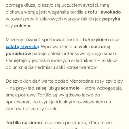
pomaga dłużej cieszyć się uczuciem sytości. Inną
ciekawą wersją jest wegańska tortilla z
tofu
i
awokado
w towarzystwie kolorowych warzyw takich jak
papryka
czy
cukinia
.
Możemy również spróbować tortilli z
tuńczykiem
oraz
sałatą rzymską
. Wprowadzenie
oliwek
i
suszonej
pomidorów
nadaje całości intensywniejszego smaku.
Pamiętajmy jednak o świeżych składnikach – to klucz
do uniknięcia nadmiaru soli i konserwantów.
Do szybkich dań warto dodać różnorodne sosy czy dipy
– na przykład
salsę
lub
guacamole
– które wzbogacają
smak potrawy. Tortille są wyjątkowo łatwe do
spakowania, co czyni je idealnym rozwiązaniem na
lunch w biurze czy szkole.
Tortilla na zimno
to zdrowa przekąska, która może