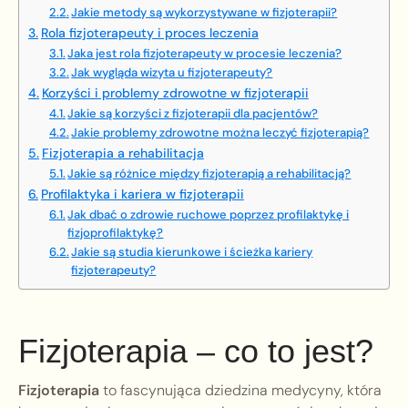
Jakie metody są wykorzystywane w fizjoterapii?
Rola fizjoterapeuty i proces leczenia
Jaka jest rola fizjoterapeuty w procesie leczenia?
Jak wygląda wizyta u fizjoterapeuty?
Korzyści i problemy zdrowotne w fizjoterapii
Jakie są korzyści z fizjoterapii dla pacjentów?
Jakie problemy zdrowotne można leczyć fizjoterapią?
Fizjoterapia a rehabilitacja
Jakie są różnice między fizjoterapią a rehabilitacją?
Profilaktyka i kariera w fizjoterapii
Jak dbać o zdrowie ruchowe poprzez profilaktykę i
fizjoprofilaktykę?
Jakie są studia kierunkowe i ścieżka kariery
fizjoterapeuty?
Fizjoterapia – co to jest?
Fizjoterapia
to fascynująca dziedzina medycyny, która