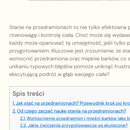
Stanie na przedramionach to nie tylko efektowna p
równowagę i kontrolę ciała. Choć może się wyda
każdy może opanować tę umiejętność, jeśli tylko p
przygotowaniem. Kluczowe jest zrozumienie, że staw
wzmocnić przedramiona oraz mięśnie barków, co st
unikaniu typowych błędów pomoże uniknąć frustrac
ekscytującą podróż w głąb swojego ciała?
Spis treści
Jak stać na przedramionach? Przewodnik krok po kr
Od czego zacząć naukę stania na przedramionach?
Wzmocnienie przedramion i mięśni barków jako k
Jakie ćwiczenia przygotowawcze są skuteczne?