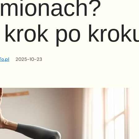
amionach?
krok po krok
o.pl
2025-10-23