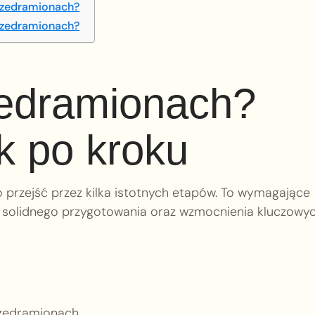
przedramionach?
przedramionach?
zedramionach?
k po kroku
przejść przez kilka istotnych etapów. To wymagające
kże solidnego przygotowania oraz wzmocnienia kluczowy
zedramionach.