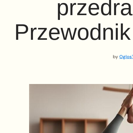
przedr
Przewodnik 
by
OglosT