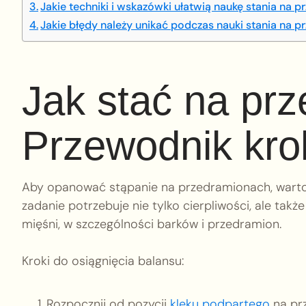
Jakie techniki i wskazówki ułatwią naukę stania na 
Jakie błędy należy unikać podczas nauki stania na 
Jak stać na pr
Przewodnik kro
Aby opanować stąpanie na przedramionach, warto 
zadanie potrzebuje nie tylko cierpliwości, ale ta
mięśni, w szczególności barków i przedramion.
Kroki do osiągnięcia balansu:
Rozpocznij od pozycji
klęku podpartego
na pr