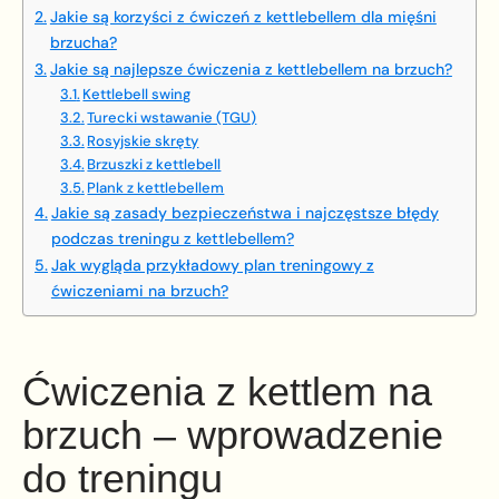
Jakie są korzyści z ćwiczeń z kettlebellem dla mięśni
brzucha?
Jakie są najlepsze ćwiczenia z kettlebellem na brzuch?
Kettlebell swing
Turecki wstawanie (TGU)
Rosyjskie skręty
Brzuszki z kettlebell
Plank z kettlebellem
Jakie są zasady bezpieczeństwa i najczęstsze błędy
podczas treningu z kettlebellem?
Jak wygląda przykładowy plan treningowy z
ćwiczeniami na brzuch?
Ćwiczenia z kettlem na
brzuch – wprowadzenie
do treningu