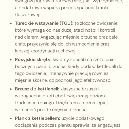
swingów poprawia zarówno siłę, jak i wytrzymałość,
a dodatkowo wspiera proces spalania tkanki
tłuszczowej.
Tureckie wstawanie (TGU):
to złożone ćwiczenie,
które wymaga od nas dużej stabilności i kontroli
nad ciałem. Angażując mięśnie brzucha oraz całe
ciało, przyczynia się do ich wzmocnienia oraz
lepszej koordynacji ruchowej.
Rosyjskie skręty:
świetny sposób na rzeźbienie
bocznych partii brzucha. Kiedy dodasz kettlebell do
tego ćwiczenia, intensywnie pracują również
mięśnie skośne, co podnosi jego efektywność.
Brzuszki z kettlebell:
klasyczne brzuszki
wzbogacone o kettlebell zwiększają poziom
trudności treningu. Dzięki temu można lepiej
wzmocnić proste mięśnie brzucha.
Plank z kettlebellem:
użycie dodatkowego
obciążenia podczas planku sprawia, że angażujesz