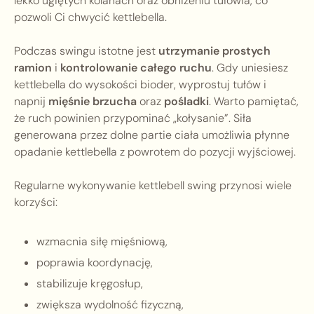
lekko ugiętych kolanach oraz obniżeniu tułowia, co
pozwoli Ci chwycić kettlebella.
Podczas swingu istotne jest
utrzymanie prostych
ramion
i
kontrolowanie całego ruchu
. Gdy uniesiesz
kettlebella do wysokości bioder, wyprostuj tułów i
napnij
mięśnie brzucha
oraz
pośladki
. Warto pamiętać,
że ruch powinien przypominać „kołysanie”. Siła
generowana przez dolne partie ciała umożliwia płynne
opadanie kettlebella z powrotem do pozycji wyjściowej.
Regularne wykonywanie kettlebell swing przynosi wiele
korzyści:
wzmacnia siłę mięśniową,
poprawia koordynację,
stabilizuje kręgosłup,
zwiększa wydolność fizyczną,