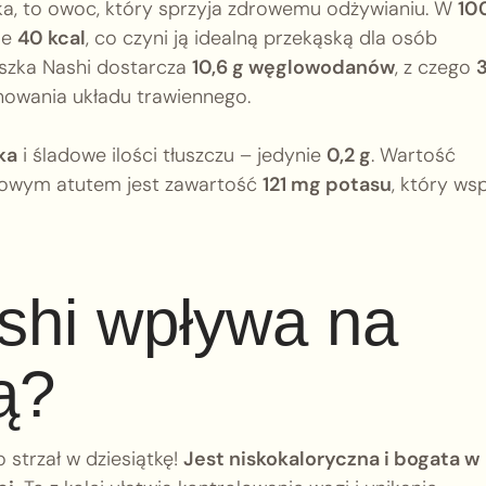
cka, to owoc, który sprzyja zdrowemu odżywianiu. W
10
ie
40 kcal
, co czyni ją idealną przekąską dla osób
ruszka Nashi dostarcza
10,6 g węglowodanów
, z czego
3
nowania układu trawiennego.
ka
i śladowe ilości tłuszczu – jedynie
0,2 g
. Wartość
kowym atutem jest zawartość
121 mg potasu
, który ws
shi wpływa na
ą?
o strzał w dziesiątkę!
Jest niskokaloryczna i bogata w