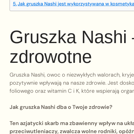
Jak gruszka Nashi jest wykorzystywana w kosmetyk
Gruszka Nashi 
zdrowotne
Gruszka Nashi, owoc o niezwykłych walorach, kryj
pozytywnie wpływają na nasze zdrowie. Jest dosko
foliowego oraz witamin C i K, które wspierają orga
Jak gruszka Nashi dba o Twoje zdrowie?
Ten azjatycki skarb ma zbawienny wpływ na ukła
przeciwutleniaczy, zwalcza wolne rodniki, opóźn