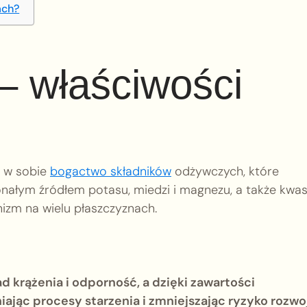
ach?
– właściwości
e w sobie
bogactwo składników
odżywczych, które
nałym źródłem potasu, miedzi i magnezu, a także kwa
nizm na wielu płaszczyznach.
d krążenia i odporność, a dzięki zawartości
iając procesy starzenia i zmniejszając ryzyko rozwo