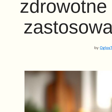
zdrowotne 
zastosowa
by
OglosT