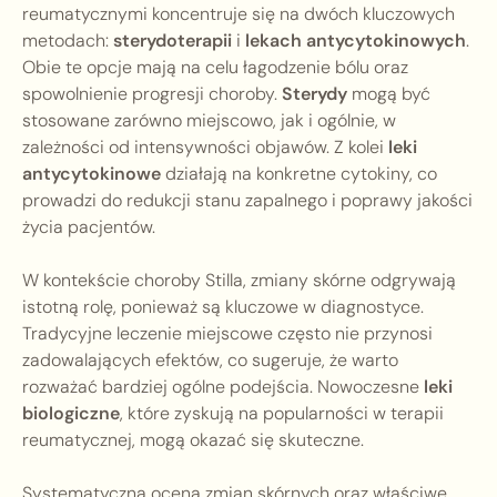
reumatycznymi koncentruje się na dwóch kluczowych
metodach:
sterydoterapii
i
lekach antycytokinowych
.
Obie te opcje mają na celu łagodzenie bólu oraz
spowolnienie progresji choroby.
Sterydy
mogą być
stosowane zarówno miejscowo, jak i ogólnie, w
zależności od intensywności objawów. Z kolei
leki
antycytokinowe
działają na konkretne cytokiny, co
prowadzi do redukcji stanu zapalnego i poprawy jakości
życia pacjentów.
W kontekście choroby Stilla, zmiany skórne odgrywają
istotną rolę, ponieważ są kluczowe w diagnostyce.
Tradycyjne leczenie miejscowe często nie przynosi
zadowalających efektów, co sugeruje, że warto
rozważać bardziej ogólne podejścia. Nowoczesne
leki
biologiczne
, które zyskują na popularności w terapii
reumatycznej, mogą okazać się skuteczne.
Systematyczna ocena zmian skórnych oraz właściwe