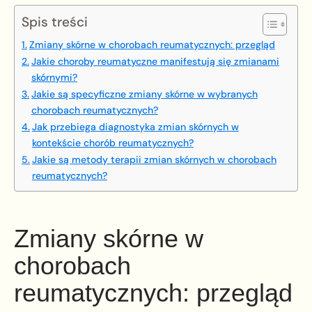
Spis treści
Zmiany skórne w chorobach reumatycznych: przegląd
Jakie choroby reumatyczne manifestują się zmianami
skórnymi?
Jakie są specyficzne zmiany skórne w wybranych
chorobach reumatycznych?
Jak przebiega diagnostyka zmian skórnych w
kontekście chorób reumatycznych?
Jakie są metody terapii zmian skórnych w chorobach
reumatycznych?
Zmiany skórne w
chorobach
reumatycznych: przegląd