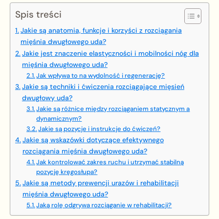
Spis treści
Jakie są anatomia, funkcje i korzyści z rozciągania
mięśnia dwugłowego uda?
Jakie jest znaczenie elastyczności i mobilności nóg dla
mięśnia dwugłowego uda?
Jak wpływa to na wydolność i regenerację?
Jakie są techniki i ćwiczenia rozciągające mięsień
dwugłowy uda?
Jakie są różnice między rozciąganiem statycznym a
dynamicznym?
Jakie są pozycje i instrukcje do ćwiczeń?
Jakie są wskazówki dotyczące efektywnego
rozciągania mięśnia dwugłowego uda?
Jak kontrolować zakres ruchu i utrzymać stabilną
pozycję kręgosłupa?
Jakie są metody prewencji urazów i rehabilitacji
mięśnia dwugłowego uda?
Jaką rolę odgrywa rozciąganie w rehabilitacji?