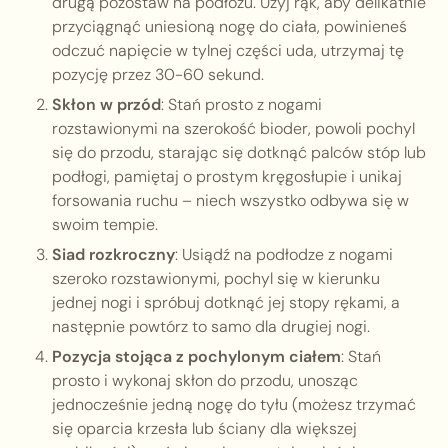
drugą pozostaw na podłożu. Użyj rąk, aby delikatnie
przyciągnąć uniesioną nogę do ciała, powinieneś
odczuć napięcie w tylnej części uda, utrzymaj tę
pozycję przez 30-60 sekund.
Skłon w przód
: Stań prosto z nogami
rozstawionymi na szerokość bioder, powoli pochyl
się do przodu, starając się dotknąć palców stóp lub
podłogi, pamiętaj o prostym kręgosłupie i unikaj
forsowania ruchu – niech wszystko odbywa się w
swoim tempie.
Siad rozkroczny
: Usiądź na podłodze z nogami
szeroko rozstawionymi, pochyl się w kierunku
jednej nogi i spróbuj dotknąć jej stopy rękami, a
następnie powtórz to samo dla drugiej nogi.
Pozycja stojąca z pochylonym ciałem
: Stań
prosto i wykonaj skłon do przodu, unosząc
jednocześnie jedną nogę do tyłu (możesz trzymać
się oparcia krzesła lub ściany dla większej