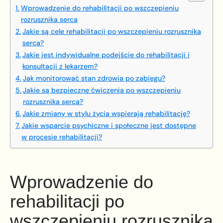
Wprowadzenie do rehabilitacji po wszczepieniu
rozrusznika serca
Jakie są cele rehabilitacji po wszczepieniu rozrusznika
serca?
Jakie jest indywidualne podejście do rehabilitacji i
konsultacji z lekarzem?
Jak monitorować stan zdrowia po zabiegu?
Jakie są bezpieczne ćwiczenia po wszczepieniu
rozrusznika serca?
Jakie zmiany w stylu życia wspierają rehabilitację?
Jakie wsparcie psychiczne i społeczne jest dostępne
w procesie rehabilitacji?
Wprowadzenie do
rehabilitacji po
wszczepieniu rozrusznika