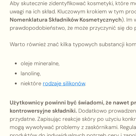
Aby skutecznie zidentyfikować kosmetyki, które 
uwagi na ich skład. Kluczowym krokiem w tym proces
Nomenklatura Składników Kosmetycznych
). Im
prawdopodobieństwo, że może przyczynić się do 
Warto również znać kilka typowych substancji ko
oleje mineralne,
lanolinę,
niektóre
rodzaje silikonów
.
Użytkownicy powinni być świadomi, że nawet p
kontrowersyjne składniki.
Dodatkowo prowadzenie 
przydatne. Zapisując reakcje skóry po użyciu konk
mogą wywoływać problemy z zaskórnikami. Regula
produktów do indywidualnych potrzeb cery i za