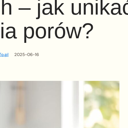
 – jak unika
ia porów?
o.pl
2025-06-16