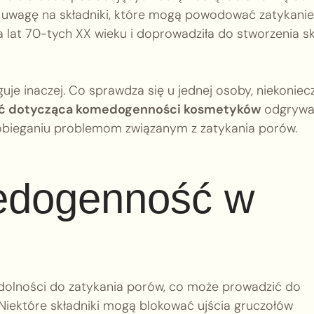
 uwagę na składniki, które mogą powodować zatykanie
lat 70-tych XX wieku i doprowadziła do stworzenia ska
uje inaczej. Co sprawdza się u jednej osoby, niekoniec
ć dotycząca komedogenności kosmetyków
odgryw
pobieganiu problemom związanym z zatykania porów.
medogenność w
dolności do zatykania porów, co może prowadzić do
Niektóre składniki mogą blokować ujścia gruczołów