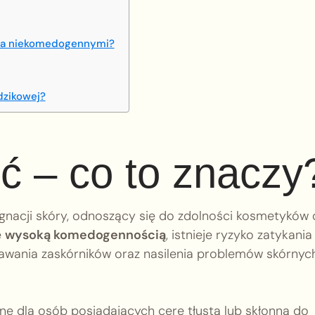
i a niekomedogennymi?
dzikowej?
 – co to znaczy
ęgnacji skóry, odnoszący się do zdolności kosmetyków
ę
wysoką komedogennością
, istnieje ryzyko zatykania
wania zaskórników oraz nasilenia problemów skórnych
ne dla osób posiadających cerę tłustą lub skłonną do