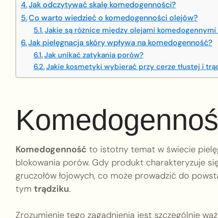
Jak odczytywać skalę komedogenności?
Co warto wiedzieć o komedogenności olejów?
Jakie są różnice między olejami komedogennym
Jak pielęgnacja skóry wpływa na komedogenność?
Jak unikać zatykania porów?
Jakie kosmetyki wybierać przy cerze tłustej i trą
Komedogenność
Komedogenność
to istotny temat w świecie piel
blokowania porów. Gdy produkt charakteryzuje si
gruczołów łojowych, co może prowadzić do powsta
tym
trądziku
.
Zrozumienie tego zagadnienia jest szczególnie waż