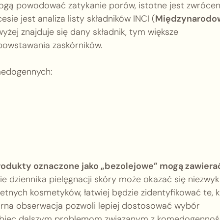
mogą powodować zatykanie porów, istotne jest zwrócen
ie jest analiza listy składników INCI (
Międzynarodo
 wyżej znajduje się dany składnik, tym większe
powstawania zaskórników.
medogennych:
rodukty oznaczone jako „bezolejowe” mogą zawiera
dziennika pielęgnacji skóry może okazać się niezwyk
retnych kosmetyków, łatwiej będzie zidentyfikować te, 
rna obserwacja pozwoli lepiej dostosować wybór
pobiec dalszym problemom związanym z komedogennośc