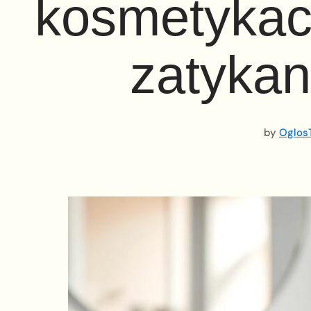
kosmetykach
zatykan
by
OglosT