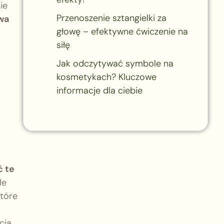
ie
Przenoszenie sztangielki za
wa
głowę – efektywne ćwiczenie na
siłę
Jak odczytywać symbole na
kosmetykach? Kluczowe
informacje dla ciebie
ć te
le
które
ią.