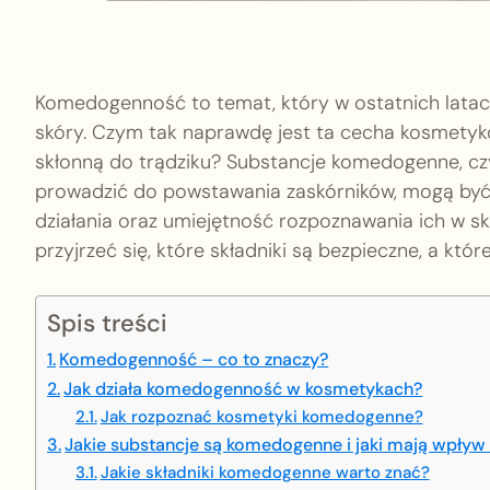
Komedogenność to temat, który w ostatnich latach 
skóry. Czym tak naprawdę jest ta cecha kosmetykó
skłonną do trądziku? Substancje komedogenne, czy
prowadzić do powstawania zaskórników, mogą być 
działania oraz umiejętność rozpoznawania ich w s
przyjrzeć się, które składniki są bezpieczne, a któr
Spis treści
Komedogenność – co to znaczy?
Jak działa komedogenność w kosmetykach?
Jak rozpoznać kosmetyki komedogenne?
Jakie substancje są komedogenne i jaki mają wpływ
Jakie składniki komedogenne warto znać?