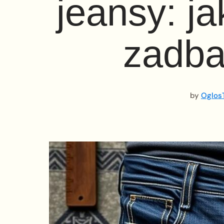
jeansy: ja
zadba
by
OglosT