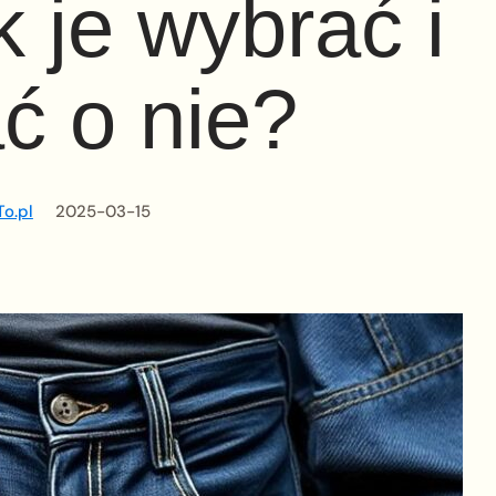
k je wybrać i
ć o nie?
o.pl
2025-03-15