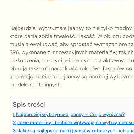
Najbardziej wytrzymałe jeansy to nie tylko modny
które cenią sobie trwałość i jakość. W obliczu co
musiała ewoluować, aby sprostać wymaganiom zarówn
SR6, wykonane z innowacyjnych materiałów, takich
uszkodzenia, co czyni je idealnymi dla aktywnych 
oferują także różnorodność kolorów i fasonów, co s
sprawiają, że niektóre jeansy są bardziej wytrzym
modele na tle innych.
Spis treści
Najbardziej wytrzymałe jeansy – Co je wyróżnia?
Jakie materiały i techniki wpływają na wytrzymałoś
Jakie są najlepsze marki jeansów roboczych i ich ch