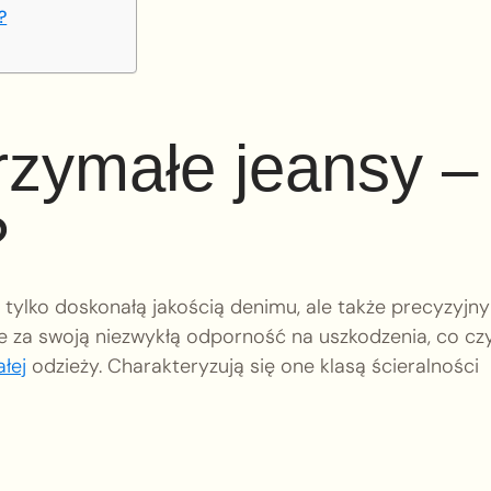
?
rzymałe jeansy –
?
e tylko doskonałą jakością denimu, ale także precyzyjn
 za swoją niezwykłą odporność na uszkodzenia, co cz
ałej
odzieży. Charakteryzują się one klasą ścieralności