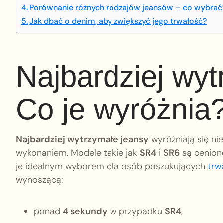
Porównanie różnych rodzajów jeansów – co wybrać
Jak dbać o denim, aby zwiększyć jego trwałość?
Najbardziej wyt
Co je wyróżnia
Najbardziej wytrzymałe jeansy
wyróżniają się ni
wykonaniem. Modele takie jak
SR4
i
SR6
są cenione
je idealnym wyborem dla osób poszukujących
trw
wynoszącą:
ponad
4 sekundy
w przypadku
SR4
,