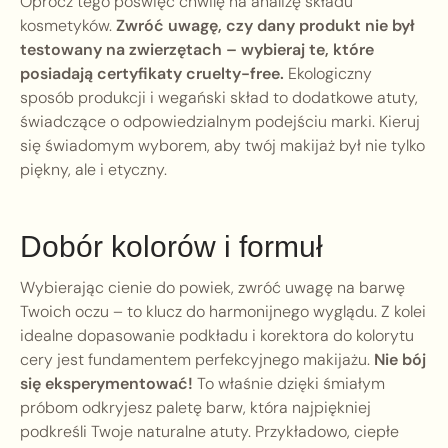
Oprócz tego poświęć chwilę na analizę składu
kosmetyków.
Zwróć uwagę, czy dany produkt nie był
testowany na zwierzętach – wybieraj te, które
posiadają certyfikaty cruelty-free.
Ekologiczny
sposób produkcji i wegański skład to dodatkowe atuty,
świadczące o odpowiedzialnym podejściu marki. Kieruj
się świadomym wyborem, aby twój makijaż był nie tylko
piękny, ale i etyczny.
Dobór kolorów i formuł
Wybierając cienie do powiek, zwróć uwagę na barwę
Twoich oczu – to klucz do harmonijnego wyglądu. Z kolei
idealne dopasowanie podkładu i korektora do kolorytu
cery jest fundamentem perfekcyjnego makijażu.
Nie bój
się eksperymentować!
To właśnie dzięki śmiałym
próbom odkryjesz paletę barw, która najpiękniej
podkreśli Twoje naturalne atuty. Przykładowo, ciepłe