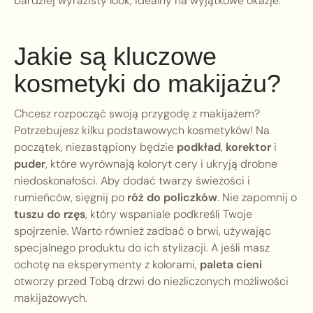
bardziej wyrazisty look, idealny na wyjątkowe okazje.
Jakie są kluczowe
kosmetyki do makijażu?
Chcesz rozpocząć swoją przygodę z makijażem?
Potrzebujesz kilku podstawowych kosmetyków! Na
początek, niezastąpiony będzie
podkład
,
korektor
i
puder
, które wyrównają koloryt cery i ukryją drobne
niedoskonałości. Aby dodać twarzy świeżości i
rumieńców, sięgnij po
róż do policzków
. Nie zapomnij o
tuszu do rzęs
, który wspaniale podkreśli Twoje
spojrzenie. Warto również zadbać o brwi, używając
specjalnego produktu do ich stylizacji. A jeśli masz
ochotę na eksperymenty z kolorami,
paleta cieni
otworzy przed Tobą drzwi do niezliczonych możliwości
makijażowych.