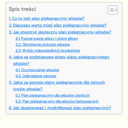
Spis treści
Co to jest plan pielęgnacyjny włosów?
Dlaczego warto mieć plan pielęgnacyjny włosów?
Jak stworzyć skuteczny plan pielęgnacyjny włosów?
Poznaj swoje włosy i skórę głowy
Określenie potrzeb włosów
Wybór odpowiednich produktów
Jakie są podstawowe etapy planu pielęgnacyjnego
włosów?
Oczyszczanie włosów
Odżywianie włosów
Jakie są gotowe plany pielęgnacyjne dla różnych
typów włosów?
Plan pielęgnacyjny dla włosów cienkich
Plan pielęgnacyjny dla włosów farbowanych
Jak obserwować i modyfikować plan pielęgnacyjny?