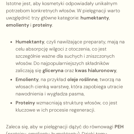
Istotne jest, aby kosmetyki odpowiadały unikalnym
potrzebom konkretnych włosów. W pielęgnacji warto
uwzględnić trzy główne kategorie:
humektanty
,
emolienty
i
proteiny
.
Humektanty
, czyli nawilżające preparaty, mają na
celu absorpcję wilgoci z otoczenia, co jest
szczególnie ważne dla suchych i zniszczonych
włosów. Do najpopularniejszych składników
zaliczają się
gliceryna
oraz
kwas hialuronowy
,
Emolienty
, na przykład
oleje roślinne
, tworzą na
włosach cienką warstwę, która zapobiega utracie
nawodnienia i wygładza pasma,
Proteiny
wzmacniają strukturę włosów, co jest
kluczowe w ich procesie regeneracji.
Zaleca się, aby w pielęgnacji dążyć do równowagi
PEH
(proteiny, emolienty, humektanty). Dzięki temu