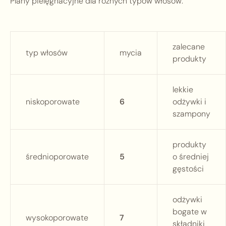
Plany pielęgnacyjne dla różnych typów włosów:
zalecane
typ włosów
mycia
produkty
lekkie
niskoporowate
6
odżywki i
szampony
produkty
średnioporowate
5
o średniej
gęstości
odżywki
bogate w
wysokoporowate
7
składniki