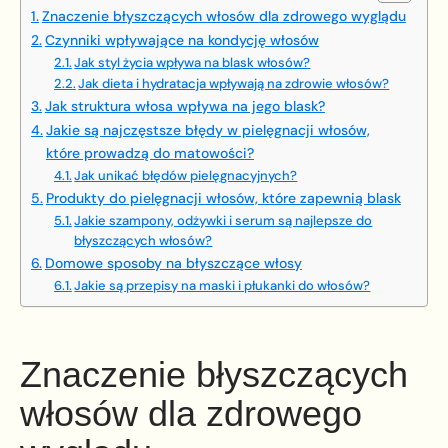
Znaczenie błyszczących włosów dla zdrowego wyglądu
Czynniki wpływające na kondycję włosów
Jak styl życia wpływa na blask włosów?
Jak dieta i hydratacja wpływają na zdrowie włosów?
Jak struktura włosa wpływa na jego blask?
Jakie są najczęstsze błędy w pielęgnacji włosów,
które prowadzą do matowości?
Jak unikać błędów pielęgnacyjnych?
Produkty do pielęgnacji włosów, które zapewnią blask
Jakie szampony, odżywki i serum są najlepsze do
błyszczących włosów?
Domowe sposoby na błyszczące włosy
Jakie są przepisy na maski i płukanki do włosów?
Znaczenie błyszczących
włosów dla zdrowego