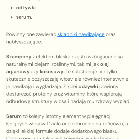
odżywki
,
serum
.
Powinny one zawierać
składniki nawilżające
oraz
nabłyszczające.
Szampony
z efektem blasku często wzbogacane są
naturalnymi olejami roślinnymi, takimi jak
olej
arganowy
czy
kokosowy
. Te substancje nie tylko
skutecznie oczyszczają włosy, ale również intensywnie
je nawilżają i wygładzają. Z kolei
odżywki
powinny
dostarczać proteiny oraz witaminy, które wspierają
odbudowę struktury włosa i nadają mu zdrowy wygląd.
Serum
to kolejny istotny element w pielęgnacji
lśniących włosów. Działa ono ochronnie na końcówki, a
dzięki lekkiej formule dodaje dodatkowego blasku.
Często posiada także właściwości wygładzające i