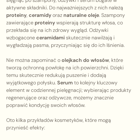
sięgnąć po szampony, odżywki i serum bogate w
aktywne składniki. Do najważniejszych z nich należą
proteiny
,
ceramidy
oraz
naturalne oleje
. Szampony
zawierające
proteiny
wspierają strukturę włosa, co
przekłada się na ich zdrowy wygląd. Odżywki
wzbogacone
ceramidami
skutecznie nawilżają i
wygładzają pasma, przyczyniając się do ich lśnienia.
Nie można zapominać o
olejkach do włosów
, które
tworzą ochronną powłokę na ich powierzchni. Dzięki
temu skutecznie redukują puszenie i dodają
wyjątkowego połysku.
Serum
to kolejny kluczowy
element w codziennej pielęgnacji; wybierając produkty
regenerujące oraz odżywcze, możemy znacznie
poprawić kondycję swoich włosów.
Oto kilka przykładów kosmetyków, które mogą
przynieść efekty: