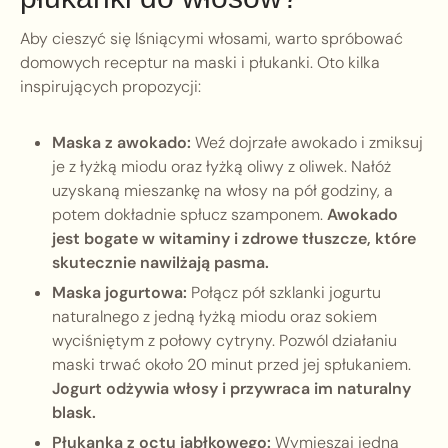
Aby cieszyć się lśniącymi włosami, warto spróbować
domowych receptur na maski i płukanki. Oto kilka
inspirujących propozycji:
Maska z awokado:
Weź dojrzałe awokado i zmiksuj
je z łyżką miodu oraz łyżką oliwy z oliwek. Nałóż
uzyskaną mieszankę na włosy na pół godziny, a
potem dokładnie spłucz szamponem.
Awokado
jest bogate w witaminy i zdrowe tłuszcze, które
skutecznie nawilżają pasma.
Maska jogurtowa:
Połącz pół szklanki jogurtu
naturalnego z jedną łyżką miodu oraz sokiem
wyciśniętym z połowy cytryny. Pozwól działaniu
maski trwać około 20 minut przed jej spłukaniem.
Jogurt odżywia włosy i przywraca im naturalny
blask.
Płukanka z octu jabłkowego:
Wymieszaj jedną