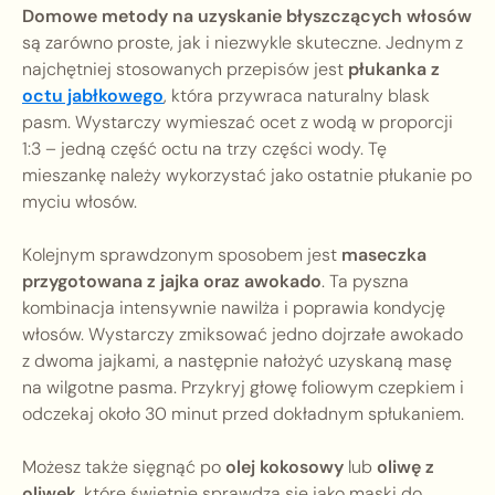
Domowe metody na uzyskanie błyszczących włosów
są zarówno proste, jak i niezwykle skuteczne. Jednym z
najchętniej stosowanych przepisów jest
płukanka z
octu jabłkowego
, która przywraca naturalny blask
pasm. Wystarczy wymieszać ocet z wodą w proporcji
1:3 – jedną część octu na trzy części wody. Tę
mieszankę należy wykorzystać jako ostatnie płukanie po
myciu włosów.
Kolejnym sprawdzonym sposobem jest
maseczka
przygotowana z jajka oraz awokado
. Ta pyszna
kombinacja intensywnie nawilża i poprawia kondycję
włosów. Wystarczy zmiksować jedno dojrzałe awokado
z dwoma jajkami, a następnie nałożyć uzyskaną masę
na wilgotne pasma. Przykryj głowę foliowym czepkiem i
odczekaj około 30 minut przed dokładnym spłukaniem.
Możesz także sięgnąć po
olej kokosowy
lub
oliwę z
oliwek
, które świetnie sprawdzą się jako maski do