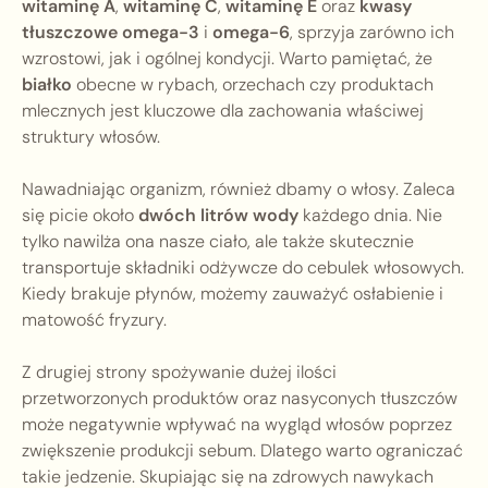
witaminę A
,
witaminę C
,
witaminę E
oraz
kwasy
tłuszczowe omega-3
i
omega-6
, sprzyja zarówno ich
wzrostowi, jak i ogólnej kondycji. Warto pamiętać, że
białko
obecne w rybach, orzechach czy produktach
mlecznych jest kluczowe dla zachowania właściwej
struktury włosów.
Nawadniając organizm, również dbamy o włosy. Zaleca
się picie około
dwóch litrów wody
każdego dnia. Nie
tylko nawilża ona nasze ciało, ale także skutecznie
transportuje składniki odżywcze do cebulek włosowych.
Kiedy brakuje płynów, możemy zauważyć osłabienie i
matowość fryzury.
Z drugiej strony spożywanie dużej ilości
przetworzonych produktów oraz nasyconych tłuszczów
może negatywnie wpływać na wygląd włosów poprzez
zwiększenie produkcji sebum. Dlatego warto ograniczać
takie jedzenie. Skupiając się na zdrowych nawykach