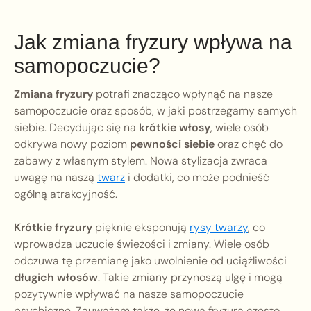
Jak zmiana fryzury wpływa na
samopoczucie?
Zmiana fryzury
potrafi znacząco wpłynąć na nasze
samopoczucie oraz sposób, w jaki postrzegamy samych
siebie. Decydując się na
krótkie włosy
, wiele osób
odkrywa nowy poziom
pewności siebie
oraz chęć do
zabawy z własnym stylem. Nowa stylizacja zwraca
uwagę na naszą
twarz
i dodatki, co może podnieść
ogólną atrakcyjność.
Krótkie fryzury
pięknie eksponują
rysy twarzy
, co
wprowadza uczucie świeżości i zmiany. Wiele osób
odczuwa tę przemianę jako uwolnienie od uciążliwości
długich włosów
. Takie zmiany przynoszą ulgę i mogą
pozytywnie wpływać na nasze samopoczucie
psychiczne. Zauważam także, że nowa fryzura często