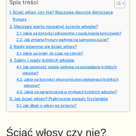
Spis treści
Ściąć włosy czy nie? Kluczowe decyzje dotyczące
fryzury
Dlaczego warto rozważyć ścięcie włosów?
Jakie są korzyści zdrowotne z podcinania końcówek?
Jak zmiana fryzury wpływa na samopoczucie?
Kiedy powinno się ściąć włosy?
Jakie są znaki, że czas na cięcie?
Zalety i wady krótkich włosów
Jak pewność siebie wpływa na posiadanie krótkich
włosów?
Jakie są korzyści ekonomiczne pielęgnacji krótkich
włosów?
Jakie są ograniczenia w stylizacji krótkich włosów?
Jak ściąć włosy? Praktyczne porady fryzjerskie
Jak dbać o włosy po ścięciu?
Ściąć włosy czy nie?