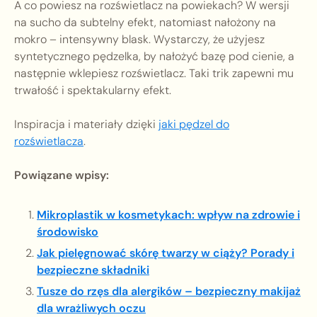
A co powiesz na rozświetlacz na powiekach? W wersji
na sucho da subtelny efekt, natomiast nałożony na
mokro – intensywny blask. Wystarczy, że użyjesz
syntetycznego pędzelka, by nałożyć bazę pod cienie, a
następnie wklepiesz rozświetlacz. Taki trik zapewni mu
trwałość i spektakularny efekt.
Inspiracja i materiały dzięki
jaki pędzel do
rozświetlacza
.
Powiązane wpisy:
Mikroplastik w kosmetykach: wpływ na zdrowie i
środowisko
Jak pielęgnować skórę twarzy w ciąży? Porady i
bezpieczne składniki
Tusze do rzęs dla alergików – bezpieczny makijaż
dla wrażliwych oczu