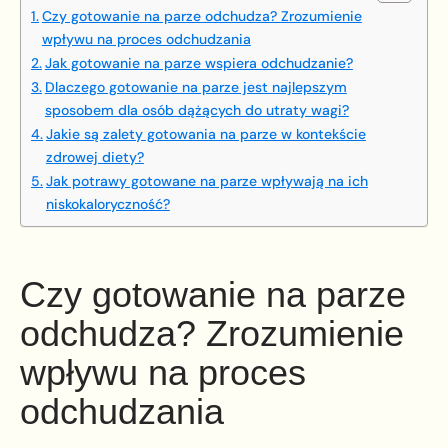
Czy gotowanie na parze odchudza? Zrozumienie
wpływu na proces odchudzania
Jak gotowanie na parze wspiera odchudzanie?
Dlaczego gotowanie na parze jest najlepszym
sposobem dla osób dążących do utraty wagi?
Jakie są zalety gotowania na parze w kontekście
zdrowej diety?
Jak potrawy gotowane na parze wpływają na ich
niskokaloryczność?
Czy gotowanie na parze
odchudza? Zrozumienie
wpływu na proces
odchudzania