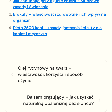
Jak schudnąć przy figurze gruszki? Kluczowe
zasady i ćwiczenia
Brokuły – właściwości zdrowotne i ich wpływ na
organizm
Dieta 2500 kcal – zasady, jadłospis i efekty dla
kobiet i mężczyzn
Olej rycynowy na twarz –
właściwości, korzyści i sposób
użycia
Balsam brązujący – jak uzyskać
naturalną opaleniznę bez słońca?