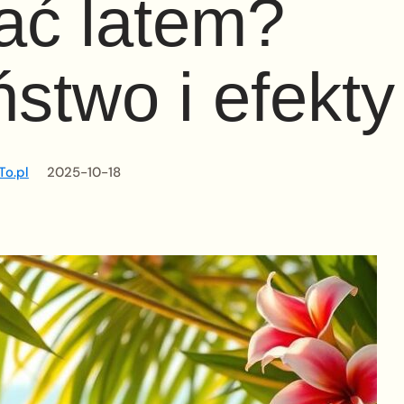
ać latem?
stwo i efekty
To.pl
2025-10-18