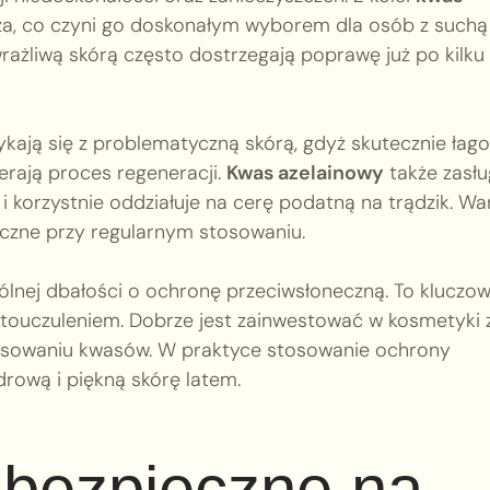
ilża, co czyni go doskonałym wyborem dla osób z suchą
rażliwą skórą często dostrzegają poprawę już po kilku
ykają się z problematyczną skórą, gdyż skutecznie łago
erają proces regeneracji.
Kwas azelainowy
także zasłu
i korzystnie oddziałuje na cerę podatną na trądzik. Wa
doczne przy regularnym stosowaniu.
nej dbałości o ochronę przeciwsłoneczną. To kluczow
touczuleniem. Dobrze jest zainwestować w kosmetyki 
tosowaniu kwasów. W praktyce stosowanie ochrony
rową i piękną skórę latem.
 bezpieczne na