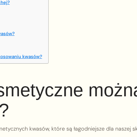
chej?
kwasów?
stosowaniu kwasów?
osmetyczne możn
?
tycznych kwasów, które są łagodniejsze dla naszej sk