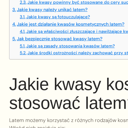
Jakie kwasy powinny być stosowane do cery su
Jakie kwasy należy unikać latem?
Jakie kwasy są fotouczulające?
Jakie jest działanie kwasów kosmetycznych latem?
Jakie są właściwości złuszczające i nawilżające 
Jak bezpiecznie stosować kwasy latem?
Jakie są zasady stosowania kwasów latem?
Jakie środki ostrożności należy zachować przy 
Jakie kwasy k
stosować latem
Latem możemy korzystać z różnych rodzajów kosme
Wśród nich znajdują się: