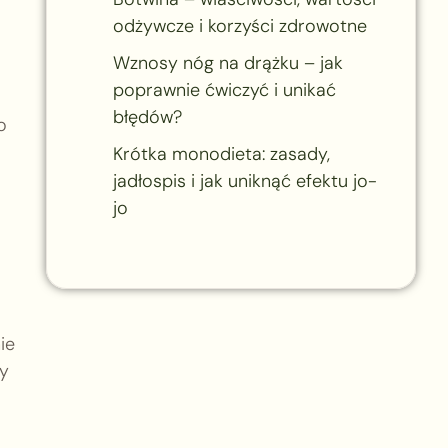
odżywcze i korzyści zdrowotne
Wznosy nóg na drążku – jak
poprawnie ćwiczyć i unikać
błędów?
o
Krótka monodieta: zasady,
jadłospis i jak uniknąć efektu jo-
jo
ie
wy