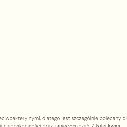
ciwbakteryjnymi, dlatego jest szczególnie polecany d
i niedoskonałości oraz zanieczyszczeń. Z kolei
kwas