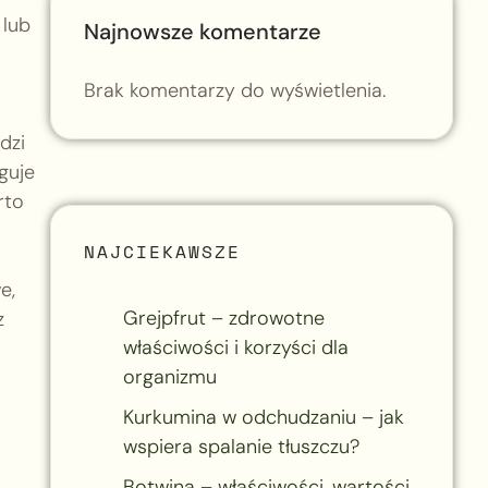
 lub
Najnowsze komentarze
Brak komentarzy do wyświetlenia.
dzi
guje
rto
NAJCIEKAWSZE
e,
Grejpfrut – zdrowotne
z
właściwości i korzyści dla
organizmu
Kurkumina w odchudzaniu – jak
wspiera spalanie tłuszczu?
Botwina – właściwości, wartości