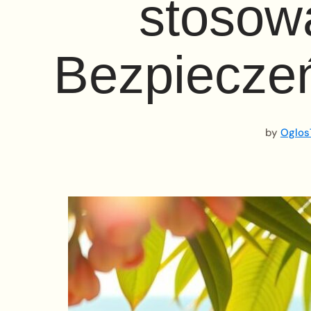
stosow
Bezpieczeń
by
Oglos