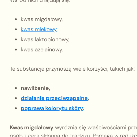
kwas migdałowy,
kwas mlekowy
,
kwas laktobionowy,
kwas azelainowy.
Te substancje przynoszą wiele korzyści, takich jak:
nawilżenie,
działanie przeciwzapalne
,
poprawa kolorytu skóry
.
Kwas migdałowy
wyróżnia się właściwościami prze
osób z cerą skłonną do trądziku. Pomaga w redukcj