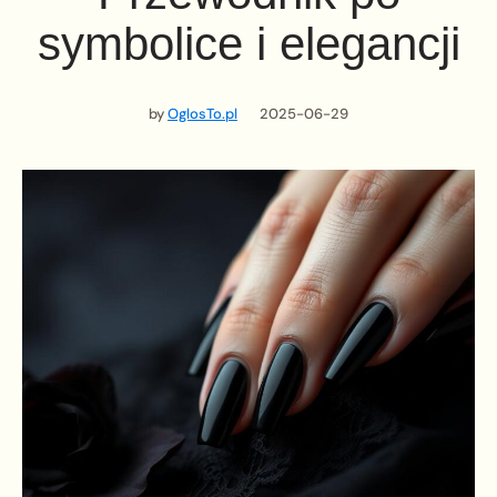
symbolice i elegancji
by
OglosTo.pl
2025-06-29