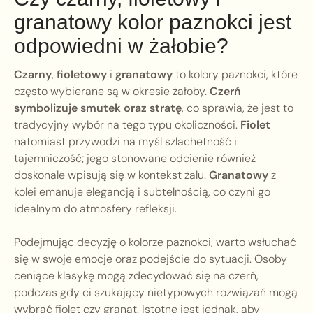
granatowy kolor paznokci jest
odpowiedni w żałobie?
Czarny
,
fioletowy
i
granatowy
to kolory paznokci, które
często wybierane są w okresie żałoby.
Czerń
symbolizuje smutek oraz stratę
, co sprawia, że jest to
tradycyjny wybór na tego typu okoliczności.
Fiolet
natomiast przywodzi na myśl szlachetność i
tajemniczość; jego stonowane odcienie również
doskonale wpisują się w kontekst żalu.
Granatowy
z
kolei emanuje elegancją i subtelnością, co czyni go
idealnym do atmosfery refleksji.
Podejmując decyzję o kolorze paznokci, warto wsłuchać
się w swoje emocje oraz podejście do sytuacji. Osoby
ceniące klasykę mogą zdecydować się na czerń,
podczas gdy ci szukający nietypowych rozwiązań mogą
wybrać fiolet czy granat. Istotne jest jednak, aby