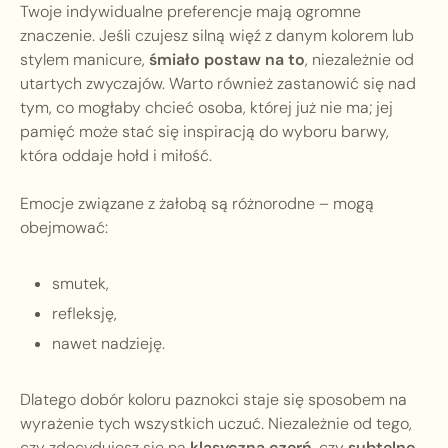
Twoje indywidualne preferencje mają ogromne
znaczenie. Jeśli czujesz silną więź z danym kolorem lub
stylem manicure,
śmiało postaw na to
, niezależnie od
utartych zwyczajów. Warto również zastanowić się nad
tym, co mogłaby chcieć osoba, której już nie ma; jej
pamięć może stać się inspiracją do wyboru barwy,
która oddaje hołd i miłość.
Emocje związane z żałobą są różnorodne – mogą
obejmować:
smutek,
refleksję,
nawet nadzieję.
Dlatego dobór koloru paznokci staje się sposobem na
wyrażenie tych wszystkich uczuć. Niezależnie od tego,
czy zdecydujesz się na
klasyczną czerń
, czy
subtelne