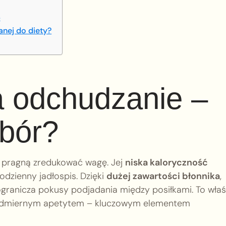
o
anej do diety?
a odchudzanie –
ybór?
y pragną zredukować wagę. Jej
niska kaloryczność
zienny jadłospis. Dzięki
dużej zawartości błonnika
,
ogranicza pokusy podjadania między posiłkami. To właś
 nadmiernym apetytem – kluczowym elementem