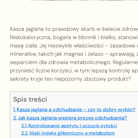
Kasza jaglana to prawdziwy skarb w świecie zdrow
Niskokaloryczna, bogata w błonnik i białko, stano
masę ciała. Jej niezwykłe właściwości – zasadowe 
minerałów, takich jak magnez i żelazo – sprawiają, 
wsparciem dla zdrowia metabolicznego. Regularn
przynieść liczne korzyści, w tym lepszą kontrolę ap
sekrety kryje ten niepozorny zbożowy produkt?
Spis treści
Kasza jaglana a odchudzanie – czy to dobry wybór?
Jak kasza jaglana wspiera proces odchudzania?
Kontrolowanie apetytu i uczucie sytości
Niski indeks glikemiczny a metabolizm