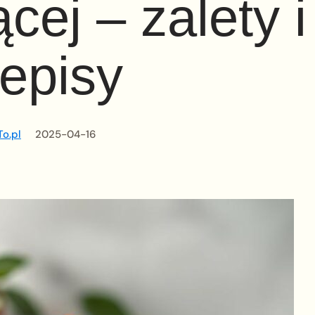
cej – zalety i
episy
o.pl
2025-04-16