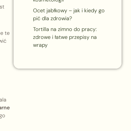
est
Ocet jabłkowy – jak i kiedy go
pić dla zdrowia?
Tortilla na zimno do pracy:
e te
zdrowe i łatwe przepisy na
wić
wrapy
ala
arne
ego