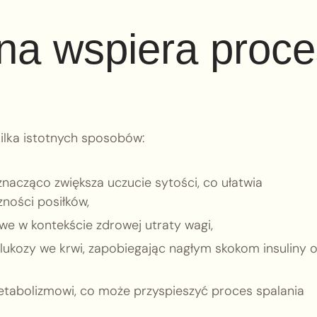
ana wspiera proc
lka istotnych sposobów:
nacząco zwiększa uczucie sytości, co ułatwia
zności posiłków,
owe w kontekście zdrowej utraty wagi,
glukozy we krwi, zapobiegając nagłym skokom insuliny 
metabolizmowi, co może przyspieszyć proces spalania