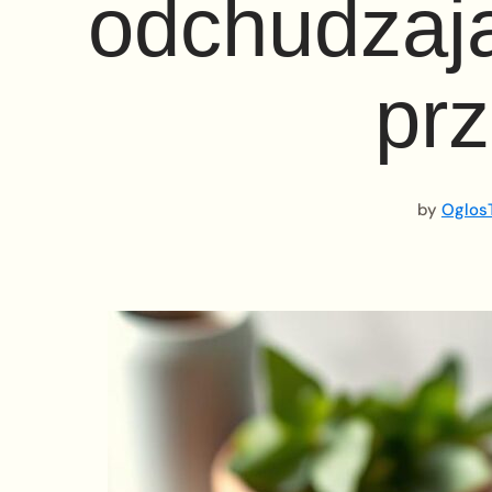
odchudzają
prz
by
OglosT