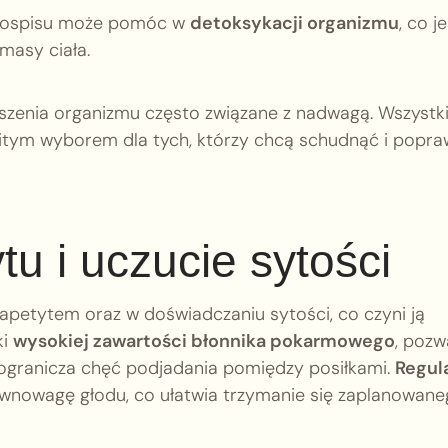
dłospisu może pomóc w
detoksykacji organizmu
, co j
masy ciała.
waszenia organizmu często związane z nadwagą. Wszystki
omitym wyborem dla tych, którzy chcą schudnąć i popra
u i uczucie sytości
apetytem oraz w doświadczaniu sytości, co czyni ją
ki
wysokiej zawartości błonnika pokarmowego
, pozw
i ogranicza chęć podjadania pomiędzy posiłkami.
Regul
wnowagę głodu, co ułatwia trzymanie się zaplanowan