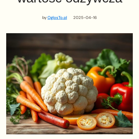
by
OglosTo.pl
2025-04-16