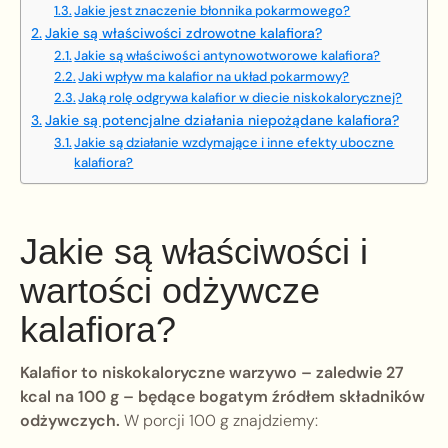
Jakie jest znaczenie błonnika pokarmowego?
Jakie są właściwości zdrowotne kalafiora?
Jakie są właściwości antynowotworowe kalafiora?
Jaki wpływ ma kalafior na układ pokarmowy?
Jaką rolę odgrywa kalafior w diecie niskokalorycznej?
Jakie są potencjalne działania niepożądane kalafiora?
Jakie są działanie wzdymające i inne efekty uboczne
kalafiora?
Jakie są właściwości i
wartości odżywcze
kalafiora?
Kalafior to niskokaloryczne warzywo – zaledwie 27
kcal na 100 g – będące bogatym źródłem składników
odżywczych.
W porcji 100 g znajdziemy: