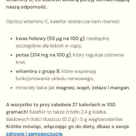
naszą odporność.
Oprócz witaminy C, kalafior dostarcza nam również:
kwas foliowy (55 µg na 100 g)
, niezbędny
szczególnie dla kobiet w ciąży,
potas (214 mg na 100 g)
, który reguluje ciśnienie
krwi,
witaminy z grupy B
, które wspierają
funkcjonowanie układu nerwowego,
minerały takie jak
magnez, wapń, żelazo i mangan
.
A wszystko to przy zaledwie 27 kaloriach w 100
gramach!
Kalafior to także źródło 2,4 g białka,
śladowych ilości tłuszczu (0,2 g) i 5 g węglowodanów.
Krótko mówiąc, włączając go do diety, dbasz o swoje
zdrowie i samopoczucie
.