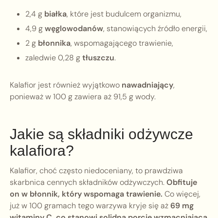
2,4 g
białka
, które jest budulcem organizmu,
4,9 g
węglowodanów
, stanowiących źródło energii,
2 g
błonnika
, wspomagającego trawienie,
zaledwie 0,28 g
tłuszczu
.
Kalafior jest również wyjątkowo
nawadniający
,
ponieważ w 100 g zawiera aż 91,5 g wody.
Jakie są składniki odżywcze
kalafiora?
Kalafior, choć często niedoceniany, to prawdziwa
skarbnica cennych składników odżywczych.
Obfituje
on w błonnik, który wspomaga trawienie.
Co więcej,
już w 100 gramach tego warzywa kryje się aż
69 mg
witaminy C, co stanowi solidną porcję wzmacniającą