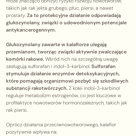
może znacząco obniżyć ryzyko rozwoju nowotworów,
takich jak rak jelita grubego, płuc, piersi, a nawet
prostaty.
Za to protekcyjne działanie odpowiadają
glukozynolany, związki o udowodnionym potencjale
antykancerogennym.
Glukozynolany zawarte w kalafiorze ulegają
przemianom, tworząc związki aktywnie zwalczające
komórki rakowe.
Wśród nich na szczególną uwagę
zasługują sulforafan i indol-3-karbinol.
Sulforafan
stymuluje działanie enzymów detoksykacyjnych,
które pomagają organizmowi pozbyć się szkodliwych
substancji rakotwórczych.
Z kolei indol-3-karbinol
reguluje metabolizm estrogenów, co jest kluczowe w
profilaktyce nowotworów hormonozależnych, takich jak
rak piersi.
Oprócz działania przeciwnowotworowego, kalafior
pozytywnie wpływa na: