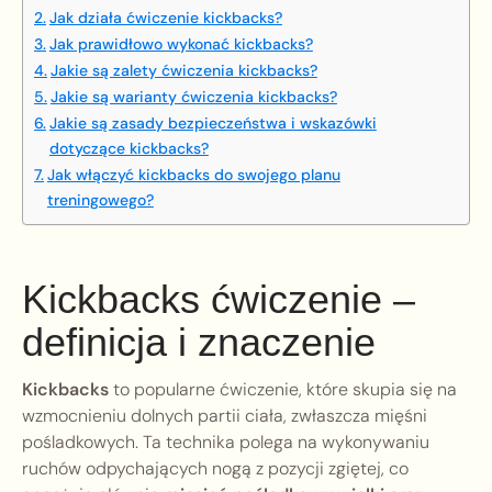
Jak działa ćwiczenie kickbacks?
Jak prawidłowo wykonać kickbacks?
Jakie są zalety ćwiczenia kickbacks?
Jakie są warianty ćwiczenia kickbacks?
Jakie są zasady bezpieczeństwa i wskazówki
dotyczące kickbacks?
Jak włączyć kickbacks do swojego planu
treningowego?
Kickbacks ćwiczenie –
definicja i znaczenie
Kickbacks
to popularne ćwiczenie, które skupia się na
wzmocnieniu dolnych partii ciała, zwłaszcza mięśni
pośladkowych. Ta technika polega na wykonywaniu
ruchów odpychających nogą z pozycji zgiętej, co