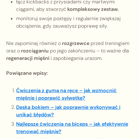
łącz kickbacks z przysiadami czy martwymi
ciągami, aby stworzyć
kompleksowy zestaw
,
monitoruj swoje postępy i regularnie zwiększaj
obciążenie, gdy zauważysz poprawę siły.
Nie zapominaj również o
rozgrzewce
przed treningiem
oraz o
rozciąganiu
po jego zakończeniu – to ważne dla
regeneracji mięśni
i zapobiegania urazom.
Powiązane wpisy:
Ćwiczenia z gumą na ręce – jak wzmocnić
mięśnie i poprawić sylwetkę?
Deska bokiem – jak poprawnie wykonywać i
unikać błędów?
Najlepsze ćwiczenia na biceps – jak efektywnie
trenować mięśnie?