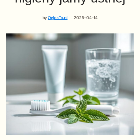
by
OglosTo.pl
2025-04-14