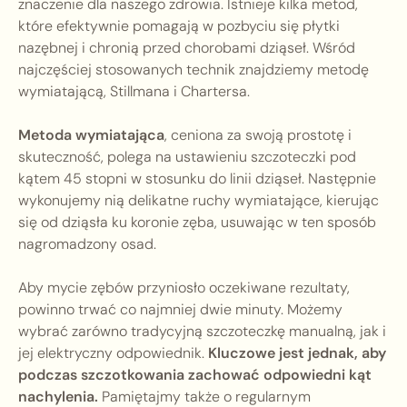
znaczenie dla naszego zdrowia. Istnieje kilka metod,
które efektywnie pomagają w pozbyciu się płytki
nazębnej i chronią przed chorobami dziąseł. Wśród
najczęściej stosowanych technik znajdziemy metodę
wymiatającą, Stillmana i Chartersa.
Metoda wymiatająca
, ceniona za swoją prostotę i
skuteczność, polega na ustawieniu szczoteczki pod
kątem 45 stopni w stosunku do linii dziąseł. Następnie
wykonujemy nią delikatne ruchy wymiatające, kierując
się od dziąsła ku koronie zęba, usuwając w ten sposób
nagromadzony osad.
Aby mycie zębów przyniosło oczekiwane rezultaty,
powinno trwać co najmniej dwie minuty. Możemy
wybrać zarówno tradycyjną szczoteczkę manualną, jak i
jej elektryczny odpowiednik.
Kluczowe jest jednak, aby
podczas szczotkowania zachować odpowiedni kąt
nachylenia.
Pamiętajmy także o regularnym