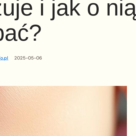
uje i jak o ni
bać?
o.pl
2025-05-06