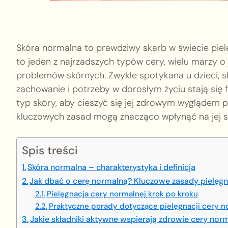
Skóra normalna to prawdziwy skarb w świecie pielę
to jeden z najrzadszych typów cery, wielu marzy o
problemów skórnych. Zwykle spotykana u dzieci, sk
zachowanie i potrzeby w dorosłym życiu stają si
typ skóry, aby cieszyć się jej zdrowym wyglądem p
kluczowych zasad mogą znacząco wpłynąć na jej s
Spis treści
Skóra normalna – charakterystyka i definicja
Jak dbać o cerę normalną? Kluczowe zasady pielęgn
Pielęgnacja cery normalnej krok po kroku
Praktyczne porady dotyczące pielęgnacji cery n
Jakie składniki aktywne wspierają zdrowie cery nor