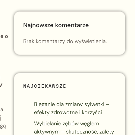
Najnowsze komentarze
le o
Brak komentarzy do wyświetlenia.
a
V
NAJCIEKAWSZE
Bieganie dla zmiany sylwetki –
wa
efekty zdrowotne i korzyści
j
Wybielanie zębów węglem
ogą
aktywnym – skuteczność, zalety