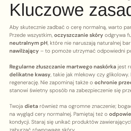
Kluczowe zasad
Aby skutecznie zadbać o cerę normalną, warto pam
Przede wszystkim,
oczyszczanie skóry
odgrywa fu
neutralnym pH
, które nie naruszają naturalnej b
nawilżający
– to pomoże utrzymać odpowiedni po
Regularne złuszczanie martwego naskórka
jest 
delikatne kwasy
, takie jak mlekowy czy glikolowy.
regenerację. Nie zapominaj także o
ochronie prz
stanowi świetny sposób na zabezpieczenie się prz
Twoja
dieta
również ma ogromne znaczenie; bog
na wygląd cery normalnej. Pamiętaj też o
odpowi
kondycji. Staraj się unikać produktów zawierający
zaburzać równowagę skóry.