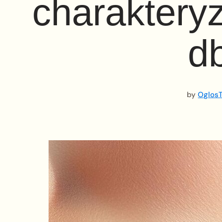
charakteryz
d
by
OglosT