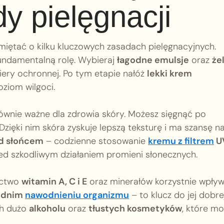
y pielęgnacji
iętać o kilku kluczowych zasadach pielęgnacyjnych.
ndamentalną rolę. Wybieraj
łagodne emulsje
oraz
że
ariery ochronnej. Po tym etapie nałóż
lekki krem
ziom wilgoci.
równie ważne dla zdrowia skóry. Możesz sięgnąć po
 Dzięki nim skóra zyskuje lepszą teksturę i ma szansę n
ed słońcem
– codzienne stosowanie
kremu z filtrem
U
ed szkodliwym działaniem promieni słonecznych.
actwo
witamin A, C i E
oraz minerałów korzystnie wpły
ednim
nawodnieniu organizmu
– to klucz do jej dobre
ch dużo
alkoholu
oraz
tłustych kosmetyków
, które m