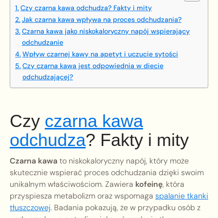
Czy czarna kawa odchudza? Fakty i mity
Jak czarna kawa wpływa na proces odchudzania?
Czarna kawa jako niskokaloryczny napój wspierający
odchudzanie
Wpływ czarnej kawy na apetyt i uczucie sytości
Czy czarna kawa jest odpowiednia w diecie
odchudzającej?
Czy
czarna kawa
odchudza
? Fakty i mity
Czarna kawa
to niskokaloryczny napój, który może
skutecznie wspierać proces odchudzania dzięki swoim
unikalnym właściwościom. Zawiera
kofeinę
, która
przyspiesza metabolizm oraz wspomaga
spalanie tkanki
tłuszczowej
. Badania pokazują, że w przypadku osób z