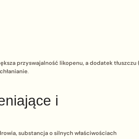
ksza przyswajalność likopenu, a dodatek tłuszczu 
wchłanianie
.
eniające i
rowia, substancja o silnych właściwościach