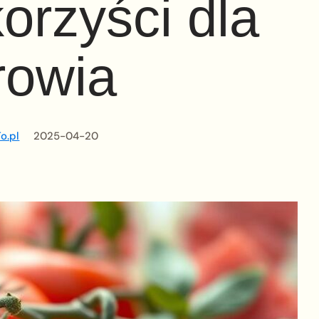
korzyści dla
rowia
o.pl
2025-04-20