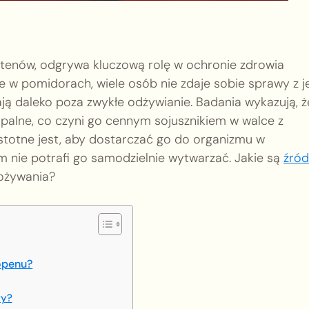
otenów, odgrywa kluczową rolę w ochronie zdrowia
e w pomidorach, wiele osób nie zdaje sobie sprawy z j
ją daleko poza zwykłe odżywianie. Badania wykazują, ż
zapalne, co czyni go cennym sojusznikiem w walce z
stotne jest, aby dostarczać go do organizmu w
m nie potrafi go samodzielnie wytwarzać. Jakie są
źród
pożywania?
kopenu?
wy?