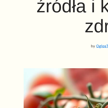
źródła i 
zd
by
OglosT