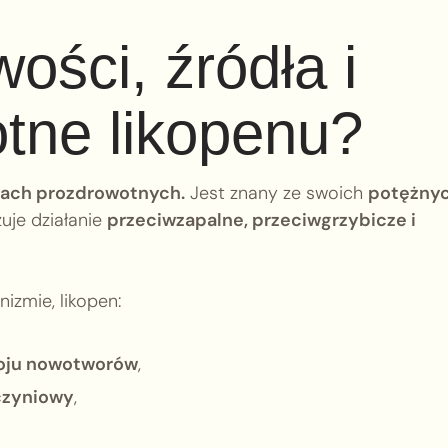
ości, źródła i
otne likopenu?
ciach prozdrowotnych.
Jest znany ze swoich
potężny
zuje działanie
przeciwzapalne, przeciwgrzybicze i
izmie, likopen:
woju nowotworów
,
czyniowy
,