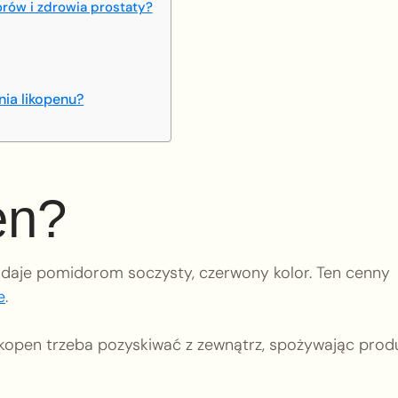
rów i zdrowia prostaty?
nia likopenu?
en?
nadaje pomidorom soczysty, czerwony kolor. Ten cenny
e
.
likopen trzeba pozyskiwać z zewnątrz, spożywając prod