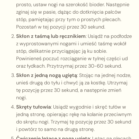
prosto, ustaw nogi na szerokość bioder. Następnie
zginaj się w pasie, dążąc do dotknięcia palców
stóp, pamiętając przy tym o prostych plecach.
Pozostań w tej pozycji przez 30 sekund.
Skłon z taśmą lub ręcznikiem
: Usiądź na podłodze
z wyprostowanymi nogami i umieść taśmę wokół
stóp, delikatnie przyciągając ją ku sobie.
Powinieneś poczuć rozciąganie w tylnej części ud
oraz łydkach. Przytrzymaj przez 30-60 sekund.
Skłon z jedną nogą ugiętą
: Stojąc na jednej nodze,
unieś drugą do tyłu i chwyć ją za kostkę. Utrzymaj
tę pozycję przez 30 sekund, a następnie zmień
nogi.
Skręty tułowia
: Usiądź wygodnie i skręć tułów w
jedną stronę, opierając rękę na kolanie przeciwnym
do skrętu nogi. Trzymaj tę pozycję przez 30 sekund
i powtórz to samo na drugą stronę.
Ćwiczenie leżące z nogą ugiętą
: Leżąc na plecach,