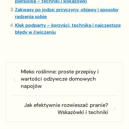
piersiową – techniki i wskazówki
Zakwasy po jodze: przyczyny, objawy i sposoby
radzenia sobie
Klęk podparty – korzyści, technika i najczęstsze
błędy w ćwiczeniu
Mleko roślinne: proste przepisy i
wartości odżywcze domowych
napojów
Jak efektywnie rozwieszać pranie?
Wskazówki i techniki