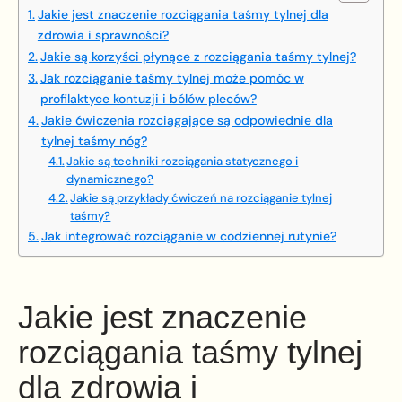
Jakie jest znaczenie rozciągania taśmy tylnej dla
zdrowia i sprawności?
Jakie są korzyści płynące z rozciągania taśmy tylnej?
Jak rozciąganie taśmy tylnej może pomóc w
profilaktyce kontuzji i bólów pleców?
Jakie ćwiczenia rozciągające są odpowiednie dla
tylnej taśmy nóg?
Jakie są techniki rozciągania statycznego i
dynamicznego?
Jakie są przykłady ćwiczeń na rozciąganie tylnej
taśmy?
Jak integrować rozciąganie w codziennej rutynie?
Jakie jest znaczenie
rozciągania taśmy tylnej
dla zdrowia i