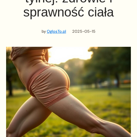
sprawność ciała
by
OglosTo.pl
2025-05-15