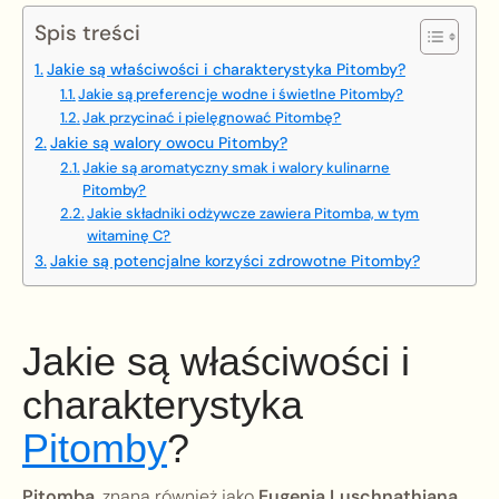
Spis treści
Jakie są właściwości i charakterystyka Pitomby?
Jakie są preferencje wodne i świetlne Pitomby?
Jak przycinać i pielęgnować Pitombę?
Jakie są walory owocu Pitomby?
Jakie są aromatyczny smak i walory kulinarne
Pitomby?
Jakie składniki odżywcze zawiera Pitomba, w tym
witaminę C?
Jakie są potencjalne korzyści zdrowotne Pitomby?
Jakie są właściwości i
charakterystyka
Pitomby
?
Pitomba
, znana również jako
Eugenia Luschnathiana
,