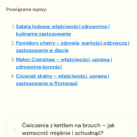
Powiązane wpisy:
Sałata lodowa: właściwości zdrowotne i
kulinarne zastosowanie
Pomidory cherry – zdrowie, wartości odżywcze i
zastosowanie w diecie
Melon Crenshaw – właściwości, uprawa i
zdrowotne korzyści
Czosnek skalny – właściwości, uprawa i
zastosowanie w fitoterapii
Ćwiczenia z kettlem na brzuch – jak
wzmocnić mięśnie i schudnąć?