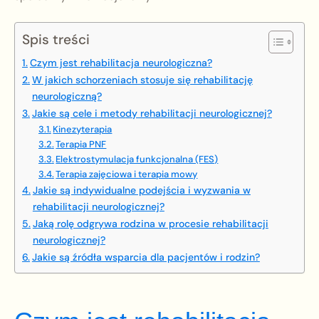
Spis treści
Czym jest rehabilitacja neurologiczna?
W jakich schorzeniach stosuje się rehabilitację
neurologiczną?
Jakie są cele i metody rehabilitacji neurologicznej?
Kinezyterapia
Terapia PNF
Elektrostymulacja funkcjonalna (FES)
Terapia zajęciowa i terapia mowy
Jakie są indywidualne podejścia i wyzwania w
rehabilitacji neurologicznej?
Jaką rolę odgrywa rodzina w procesie rehabilitacji
neurologicznej?
Jakie są źródła wsparcia dla pacjentów i rodzin?