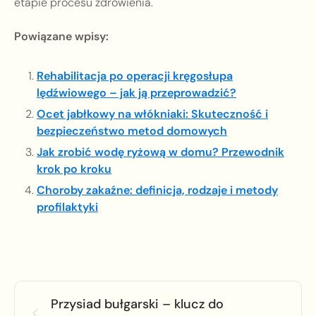
etapie procesu zdrowienia.
Powiązane wpisy:
Rehabilitacja po operacji kręgosłupa
lędźwiowego – jak ją przeprowadzić?
Ocet jabłkowy na włókniaki: Skuteczność i
bezpieczeństwo metod domowych
Jak zrobić wodę ryżową w domu? Przewodnik
krok po kroku
Choroby zakaźne: definicja, rodzaje i metody
profilaktyki
Przysiad bułgarski – klucz do