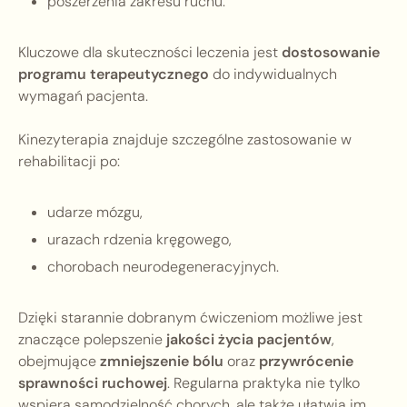
poszerzenia zakresu ruchu.
Kluczowe dla skuteczności leczenia jest
dostosowanie
programu terapeutycznego
do indywidualnych
wymagań pacjenta.
Kinezyterapia znajduje szczególne zastosowanie w
rehabilitacji po:
udarze mózgu,
urazach rdzenia kręgowego,
chorobach neurodegeneracyjnych.
Dzięki starannie dobranym ćwiczeniom możliwe jest
znaczące polepszenie
jakości życia pacjentów
,
obejmujące
zmniejszenie bólu
oraz
przywrócenie
sprawności ruchowej
. Regularna praktyka nie tylko
wspiera samodzielność chorych, ale także ułatwia im