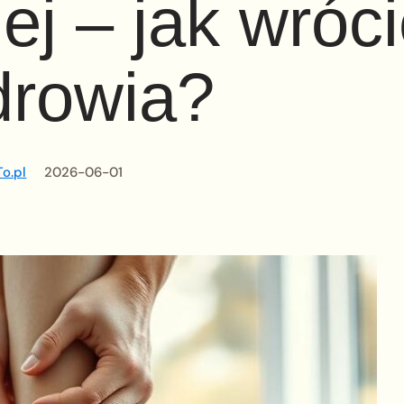
ej – jak wróci
drowia?
o.pl
2026-06-01