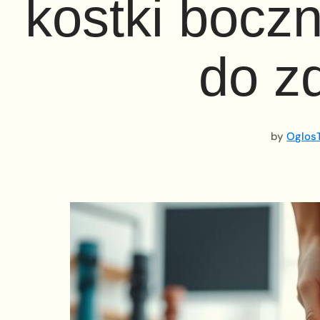
kostki boczn
do z
by
OglosT