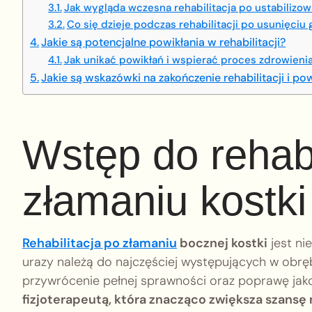
Jak wygląda wczesna rehabilitacja po ustabilizow
Co się dzieje podczas rehabilitacji po usunięciu 
Jakie są potencjalne powikłania w rehabilitacji?
Jak unikać powikłań i wspierać proces zdrowieni
Jakie są wskazówki na zakończenie rehabilitacji i p
Wstęp do rehabil
złamaniu kostki
Rehabilitacja po złamaniu
bocznej kostki
jest ni
urazy należą do najczęściej występujących w obrę
przywrócenie pełnej sprawności oraz poprawę jako
fizjoterapeutą, która znacząco zwiększa szansę