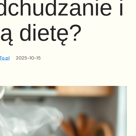
dchudzanie i
ą dietę?
To.pl
2025-10-15