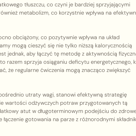
atkowego tłuszczu, co czyni je bardziej sprzyjającymi
a również metabolizm, co korzystnie wpływa na efektyw
mocno obciążony, co pozytywnie wpływa na układ
my mogą cieszyć się nie tylko niższą kalorycznością
est jednak, aby łączyć tę metodę z aktywnością fizyczn
o razem sprzyja osiąganiu deficytu energetycznego, 
tać, że regularne ćwiczenia mogą znacząco zwiększyć
średnio utraty wagi, stanowi efektywną strategię
ie wartości odżywczych potraw przygotowanych tą
dodatkowy atut w długoterminowym podejściu do zdrow
że łączenie gotowania na parze z różnorodnymi składni