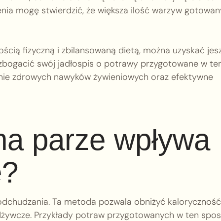
nia mogę stwierdzić, że większa ilość warzyw gotowa
cią fizyczną i zbilansowaną dietą, można uzyskać jes
wzbogacić swój jadłospis o potrawy przygotowane w te
anie zdrowych nawyków żywieniowych oraz efektywne
na parze wpływa
e?
odchudzania. Ta metoda pozwala obniżyć kaloryczność
odżywcze. Przykłady potraw przygotowanych w ten spo