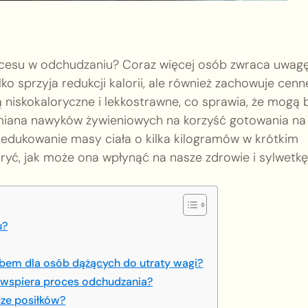
cesu w odchudzaniu? Coraz więcej osób zwraca uwag
o sprzyja redukcji kalorii, ale również zachowuje cenn
 niskokaloryczne i lekkostrawne, co sprawia, że mogą 
miana nawyków żywieniowych na korzyść gotowania na
zredukowanie masy ciała o kilka kilogramów w krótkim
dkryć, jak może ona wpłynąć na nasze zdrowie i sylwetkę
u?
obem dla osób dążących do utraty wagi?
 wspiera proces odchudzania?
ze posiłków?