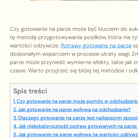
Czy gotowanie na parze może być kluczem do suk
tę metodę przygotowywania posiłków, która nie tylk
wartości odżywcze.
Potrawy gotowane na parze
są
doskonałym wsparciem w procesie utraty wagi. Z
parze może przynieść wymierne efekty, takie jak 
czasie. Warto przyjrzeć się bliżej tej metodzie i o
Spis treści
Czy gotowanie na parze może pomóc w odchudzani
Jak gotowanie na parze wpływa na odchudzanie?
Dlaczego gotowanie na parze jest najlepszym spos
Jak niskokaloryczność potraw gotowanych na parze
Jak gotowanie na parze wpływa na wartości odżywc