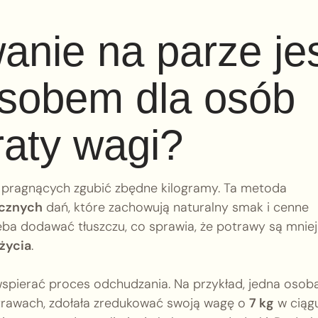
anie na parze je
sobem dla osób
raty wagi?
 pragnących zgubić zbędne kilogramy. Ta metoda
ycznych
dań, które zachowują naturalny smak i cenne
eba dodawać tłuszczu, co sprawia, że potrawy są mniej
życia
.
pierać proces odchudzania. Na przykład, jedna osoba
otrawach, zdołała zredukować swoją wagę o
7 kg
w ciąg