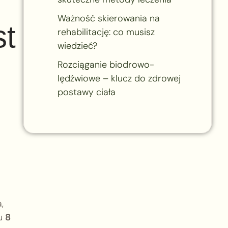
Ważność skierowania na
st
rehabilitację: co musisz
wiedzieć?
Rozciąganie biodrowo-
lędźwiowe – klucz do zdrowej
postawy ciała
,
u
8