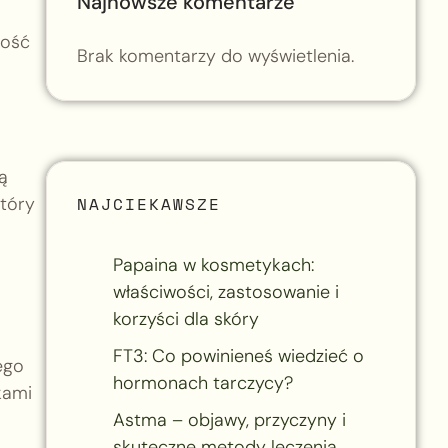
Najnowsze komentarze
ność
Brak komentarzy do wyświetlenia.
ą
NAJCIEKAWSZE
który
Papaina w kosmetykach:
właściwości, zastosowanie i
korzyści dla skóry
FT3: Co powinieneś wiedzieć o
ego
hormonach tarczycy?
kami
Astma – objawy, przyczyny i
skuteczne metody leczenia